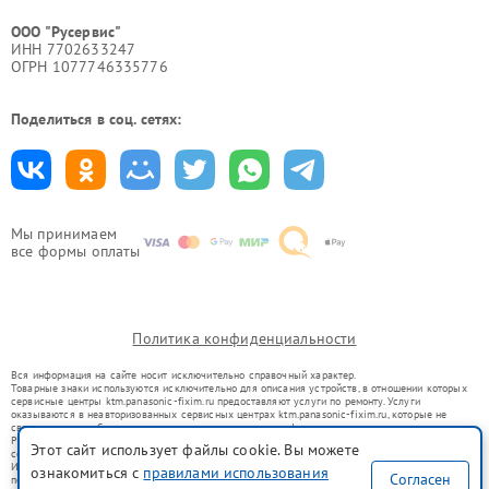
ООО "Русервис"
ИНН 7702633247
ОГРН 1077746335776
Поделиться в соц. сетях:
Мы принимаем
все формы оплаты
Политика конфиденциальности
Вся информация на сайте носит исключительно справочный характер.
Товарные знаки используются исключительно для описания устройств, в отношении которых
сервисные центры ktm.panasonic-fixim.ru предоставляют услуги по ремонту. Услуги
оказываются в неавторизованных сервисных центрах ktm.panasonic-fixim.ru, которые не
связаны с правообладателями товарных знаков или их официальными представителями.
Ремонт осуществляется для устройств, уже введенных в гражданский оборот в соответствии
Этот сайт использует файлы cookie. Вы можете
со статьей 1487 ГК РФ.
Использование товарных знаков не преследует цели индивидуализации услуг или введения
ознакомиться с
правилами использования
Согласен
потребителей в заблуждение, а служит для информирования о предоставляемых услугах по