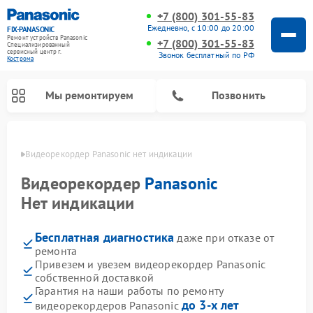
+7 (800) 301-55-83
Ежедневно, с 10:00 до 20:00
FIX-PANASONIC
Ремонт устройств Panasonic
+7 (800) 301-55-83
Специализированный
cервисный центр г.
Звонок бесплатный по РФ
Кострома
Мы ремонтируем
Позвонить
троме
Видеорекордер Panasonic нет индикации
Видеорекордер
Panasonic
Нет индикации
Бесплатная диагностика
даже при отказе от
ремонта
Привезем и увезем видеорекордер Panasonic
собственной доставкой
Ремонт интерактивных панелей Panasonic
Ремонт музыкальных центров Panasonic
Ремонт акустических систем Panasonic
Ремонт кондиционеров Panasonic
Ремонт парогенераторов Panasonic
Ремонт микроволновых печей Panasonic
Ремонт фотоаппаратов Panasonic
Ремонт автомагнитол Panasonic
Ремонт холодильников Panasonic
Ремонт массажных кресел Panasonic
Гарантия на наши работы по ремонту
до 3-х лет
видеорекордеров Panasonic