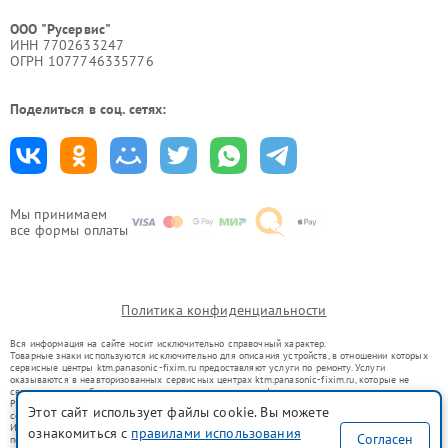
ООО "Русервис"
ИНН 7702633247
ОГРН 1077746335776
Поделиться в соц. сетях:
Мы принимаем
все формы оплаты
Политика конфиденциальности
Вся информация на сайте носит исключительно справочный характер.
Товарные знаки используются исключительно для описания устройств, в отношении которых
сервисные центры ktm.panasonic-fixim.ru предоставляют услуги по ремонту. Услуги
оказываются в неавторизованных сервисных центрах ktm.panasonic-fixim.ru, которые не
связаны с правообладателями товарных знаков или их официальными представителями.
Ремонт осуществляется для устройств, уже введенных в гражданский оборот в соответствии
Этот сайт использует файлы cookie. Вы можете
со статьей 1487 ГК РФ.
Использование товарных знаков не преследует цели индивидуализации услуг или введения
ознакомиться с
правилами использования
Согласен
потребителей в заблуждение, а служит для информирования о предоставляемых услугах по