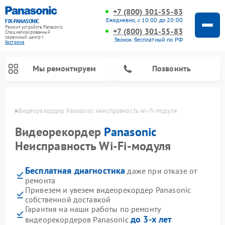
+7 (800) 301-55-83
Ежедневно, с 10:00 до 20:00
FIX-PANASONIC
Ремонт устройств Panasonic
+7 (800) 301-55-83
Специализированный
cервисный центр г.
Звонок бесплатный по РФ
Кострома
Мы ремонтируем
Позвонить
троме
Видеорекордер Panasonic неисправность wi-fi-модуля
Видеорекордер
Panasonic
Неисправность Wi-Fi-модуля
Бесплатная диагностика
даже при отказе от
ремонта
Привезем и увезем видеорекордер Panasonic
собственной доставкой
Ремонт интерактивных панелей Panasonic
Ремонт музыкальных центров Panasonic
Ремонт акустических систем Panasonic
Ремонт кондиционеров Panasonic
Ремонт парогенераторов Panasonic
Ремонт микроволновых печей Panasonic
Ремонт фотоаппаратов Panasonic
Ремонт автомагнитол Panasonic
Ремонт холодильников Panasonic
Ремонт массажных кресел Panasonic
Гарантия на наши работы по ремонту
до 3-х лет
видеорекордеров Panasonic