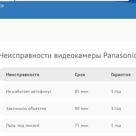
сти
Неисправности видеокамеры Panasoni
Неисправности
Срок
Гарантия
Не работает автофокус
85 мин
1 год
Заклинило объектив
90 мин
1 год
Пыль под линзой
75 мин
1 год