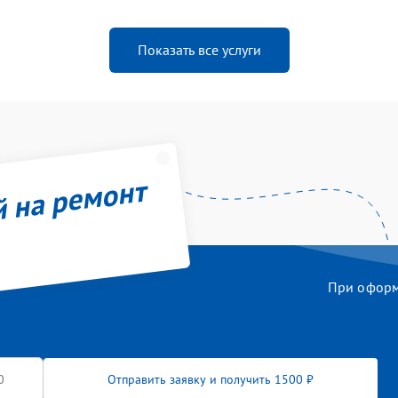
Показать все услуги
й на ремонт
При оформл
Отправить заявку и получить 1500 ₽