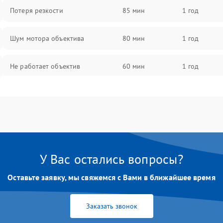
Потеря резкости
85 мин
1 год
Шум мотора объектива
80 мин
1 год
Не работает объектив
60 мин
1 год
Проблемы с автофокусом
60 мин
1 год
Не открывается крышка объектива
60 мин
1 год
Плохое качество изображения
60 мин
1 год
У Вас остались вопросы?
Оставьте заявку, мы свяжемся с Вами в ближайшее время
Не работает зум
60 мин
1 год
Не работает стабилизация
Заказать звонок
60 мин
1 год
изображения