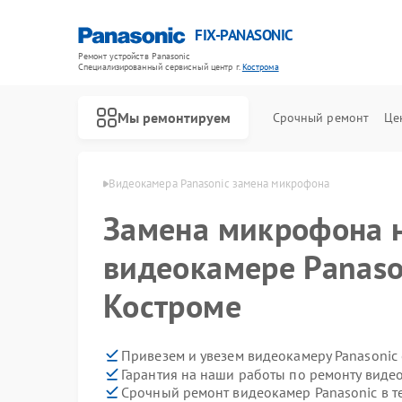
FIX-PANASONIC
Ремонт устройств Panasonic
Специализированный cервисный центр г.
Кострома
Мы ремонтируем
Срочный ремонт
Це
anasonic в Костроме
Видеокамера Panasonic замена микрофона
Замена микрофона 
видеокамере Panaso
Костроме
Привезем и увезем видеокамеру Panasonic
Гарантия на наши работы по ремонту виде
Срочный ремонт видеокамер Panasonic в т
Ремонт телевизоров Panasonic
Ремонт музыкальных центров Panasonic
Ремонт фотоаппаратов Panasonic
Ремонт видеорекордеров Panasonic
Ремонт автомагнитол Panasonic
Ремонт акустических систем Panasonic
Ремонт интерактивных панелей Panasonic
Ремонт кондиционеров Panasonic
Ремонт холодильников Panasonic
Ремонт парогенераторов Panasonic
Ремонт микроволновых печей Panasonic
Ремонт массажных кресел Panasonic
Ремонт сплит-систем Panasonic