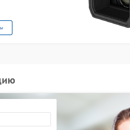
ны
цию