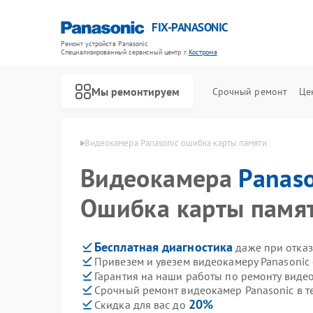
FIX-PANASONIC
Ремонт устройств Panasonic
Специализированный cервисный центр г.
Кострома
Мы ремонтируем
Срочный ремонт
Це
anasonic в Костроме
Видеокамера Panasonic ошибка карты памяти
Видеокамера
Panaso
Ошибка карты памя
Бесплатная диагностика
даже при отказ
Привезем и увезем видеокамеру Panasonic
Гарантия на наши работы по ремонту виде
Срочный ремонт видеокамер Panasonic в т
20%
Скидка для вас до
Ремонт телевизоров Panasonic
Ремонт музыкальных центров Panasonic
Ремонт фотоаппаратов Panasonic
Ремонт видеорекордеров Panasonic
Ремонт автомагнитол Panasonic
Ремонт акустических систем Panasonic
Ремонт интерактивных панелей Panasonic
Ремонт кондиционеров Panasonic
Ремонт холодильников Panasonic
Ремонт парогенераторов Panasonic
Ремонт микроволновых печей Panasonic
Ремонт массажных кресел Panasonic
Ремонт сплит-систем Panasonic