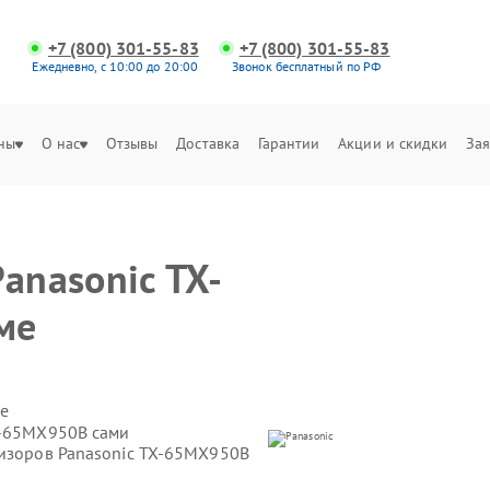
+7 (800) 301-55-83
+7 (800) 301-55-83
Ежедневно, с 10:00 до 20:00
Звонок бесплатный по РФ
ны
О нас
Отзывы
Доставка
Гарантии
Акции и скидки
Зая
anasonic TX-
ме
е
X-65MX950B сами
визоров Panasonic TX-65MX950B