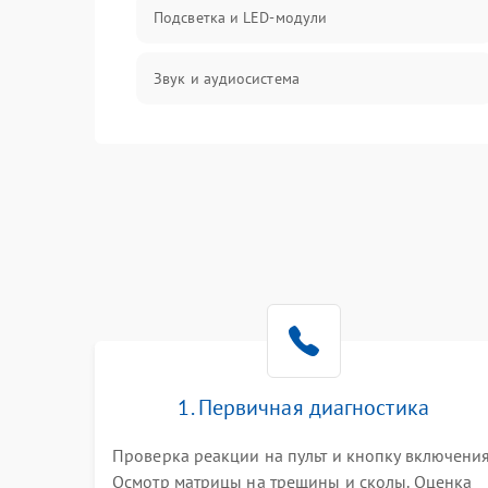
Подсветка и LED-модули
Звук и аудиосистема
Сигнал и приём каналов
Разъёмы и интерфейсы
Механические повреждения
Программное обеспечение
Корпус и механика
1. Первичная диагностика
Пульт и управление
Проверка реакции на пульт и кнопку включения
Осмотр матрицы на трещины и сколы. Оценка