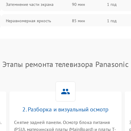
Затемнение части экрана
90 мин
1 год
Неравномерная яркость
85 мин
1 год
Выгорание матрицы
90 мин
1 год
Этапы ремонта телевизора Panasonic
2. Разборка и визуальный осмотр
.
Снятие задней панели. Осмотр блока питания
(PSU), материнской платы (MainBoard) и платы T-