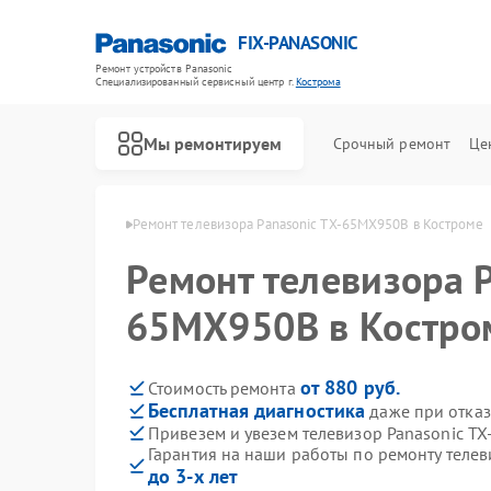
FIX-PANASONIC
Ремонт устройств Panasonic
Специализированный cервисный центр г.
Кострома
Мы ремонтируем
Срочный ремонт
Це
anasonic в Костроме
Ремонт телевизора Panasonic TX-65MX950B в Костроме
Ремонт телевизора P
65MX950B в Костро
от 880 руб.
Стоимость ремонта
Бесплатная диагностика
даже при отказ
Привезем и увезем телевизор Panasonic T
Гарантия на наши работы по ремонту теле
до 3-х лет
Ремонт видеокамер Panasonic
Ремонт музыкальных центров Panasonic
Ремонт фотоаппаратов Panasonic
Ремонт видеорекордеров Panasonic
Ремонт автомагнитол Panasonic
Ремонт акустических систем Panasonic
Ремонт интерактивных панелей Panasonic
Ремонт кондиционеров Panasonic
Ремонт холодильников Panasonic
Ремонт парогенераторов Panasonic
Ремонт микроволновых печей Panasonic
Ремонт массажных кресел Panasonic
Ремонт сплит-систем Panasonic