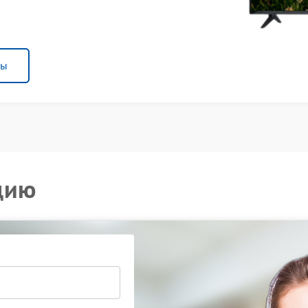
ны
цию