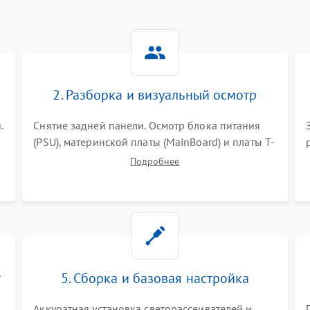
2. Разборка и визуальный осмотр
.
Снятие задней панели. Осмотр блока питания
(PSU), материнской платы (MainBoard) и платы T-
Con на вздутые конденсаторы, прогары,
Подробнее
окисления и микротрещины. Проверка
надежности фиксации и целостности шлейфов.
т
5. Сборка и базовая настройка
Аккуратная установка светорассеивателей и