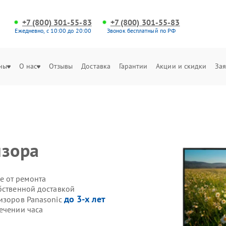
+7 (800) 301-55-83
+7 (800) 301-55-83
Ежедневно, с 10:00 до 20:00
Звонок бесплатный по РФ
ны
О нас
Отзывы
Доставка
Гарантии
Акции и скидки
Зая
c
изора
е от ремонта
бственной доставкой
до 3-х лет
визоров Panasonic
ечении часа