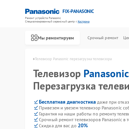
FIX-PANASONIC
Ремонт устройств Panasonic
Специализированный cервисный центр г.
Кострома
Мы ремонтируем
Срочный ремонт
Це
anasonic в Костроме
Телевизор Panasonic перезагрузка телевизора
Телевизор
Panasoni
Перезагрузка телев
Бесплатная диагностика
даже при отказ
Привезем и увезем телевизор Panasonic со
Гарантия на наши работы по ремонту теле
Срочный ремонт телевизоров Panasonic в т
20%
Скидка для вас до
Ремонт видеокамер Panasonic
Ремонт музыкальных центров Panasonic
Ремонт фотоаппаратов Panasonic
Ремонт видеорекордеров Panasonic
Ремонт автомагнитол Panasonic
Ремонт акустических систем Panasonic
Ремонт интерактивных панелей Panasonic
Ремонт кондиционеров Panasonic
Ремонт холодильников Panasonic
Ремонт парогенераторов Panasonic
Ремонт микроволновых печей Panasonic
Ремонт массажных кресел Panasonic
Ремонт сплит-систем Panasonic