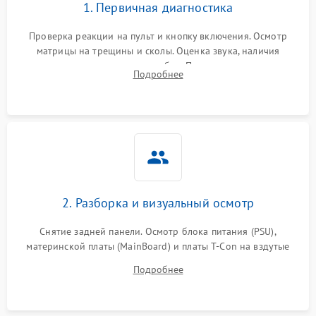
1. Первичная диагностика
Проверка реакции на пульт и кнопку включения. Осмотр
матрицы на трещины и сколы. Оценка звука, наличия
подсветки и индикаторов ошибок. Подключение тестовых
Подробнее
источников сигнала для выявления симптомов поломки.
2. Разборка и визуальный осмотр
Снятие задней панели. Осмотр блока питания (PSU),
материнской платы (MainBoard) и платы T-Con на вздутые
конденсаторы, прогары, окисления и микротрещины.
Подробнее
Проверка надежности фиксации и целостности шлейфов.