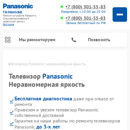
+7 (800) 301-55-83
Ежедневно, с 10:00 до 20:00
FIX-PANASONIC
Ремонт устройств Panasonic
+7 (800) 301-55-83
Специализированный
cервисный центр г.
Звонок бесплатный по РФ
Кострома
Мы ремонтируем
Позвонить
троме
Телевизор Panasonic неравномерная яркость
Телевизор
Panasonic
Неравномерная яркость
Бесплатная диагностика
даже при отказе от
ремонта
Привезем и увезем телевизор Panasonic
собственной доставкой
Ремонт интерактивных панелей Panasonic
Ремонт фотоаппаратов Panasonic
Ремонт видеорекордеров Panasonic
Ремонт акустических систем Panasonic
Ремонт кондиционеров Panasonic
Ремонт парогенераторов Panasonic
Ремонт микроволновых печей Panasonic
Ремонт музыкальных центров Panasonic
Ремонт автомагнитол Panasonic
Ремонт холодильников Panasonic
Ремонт массажных кресел Panasonic
Гарантия на наши работы по ремонту телевизоров
до 3-х лет
Panasonic