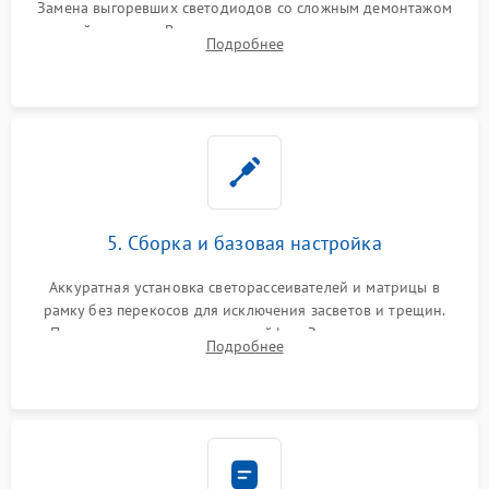
Замена выгоревших светодиодов со сложным демонтажом
хрупкой матрицы. Восстановление поврежденных дорожек,
Подробнее
прошивка микросхем памяти EEPROM
5. Сборка и базовая настройка
Аккуратная установка светорассеивателей и матрицы в
рамку без перекосов для исключения засветов и трещин.
Подключение внутренних шлейфов. Закрытие корпуса.
Подробнее
Сброс настроек и обновление программного обеспечения.