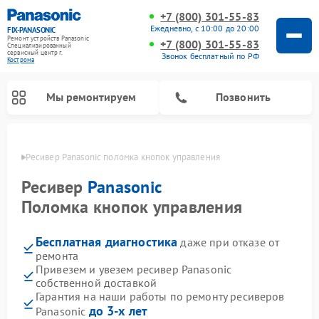
+7 (800) 301-55-83
Ежедневно, с 10:00 до 20:00
FIX-PANASONIC
Ремонт устройств Panasonic
+7 (800) 301-55-83
Специализированный
cервисный центр г.
Звонок бесплатный по РФ
Кострома
Мы ремонтируем
Позвонить
троме
Ресивер Panasonic поломка кнопок управления
Ресивер
Panasonic
Поломка кнопок управления
Бесплатная диагностика
даже при отказе от
ремонта
Привезем и увезем ресивер Panasonic
собственной доставкой
Ремонт музыкальных центров Panasonic
Ремонт автомагнитол Panasonic
Ремонт кондиционеров Panasonic
Ремонт парогенераторов Panasonic
Ремонт микроволновых печей Panasonic
Ремонт интерактивных панелей Panasonic
Ремонт фотоаппаратов Panasonic
Ремонт видеорекордеров Panasonic
Ремонт акустических систем Panasonic
Ремонт холодильников Panasonic
Ремонт массажных кресел Panasonic
Гарантия на наши работы по ремонту ресиверов
до 3-х лет
Panasonic