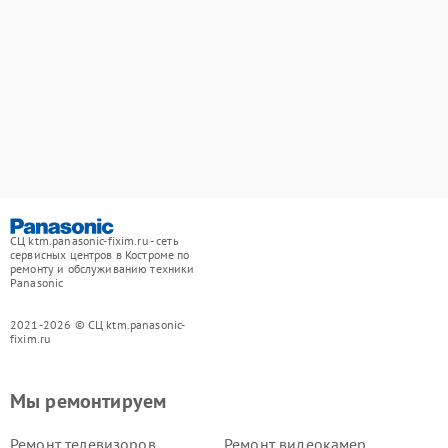
СЦ ktm.panasonic-fixim.ru - сеть
сервисных центров в Костроме по
ремонту и обслуживанию техники
Panasonic
2021-2026 © СЦ ktm.panasonic-
fixim.ru
Мы ремонтируем
Ремонт телевизоров
Ремонт видеокамер