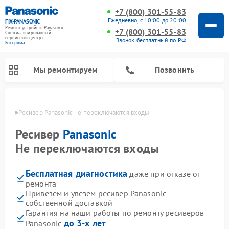
+7 (800) 301-55-83
Ежедневно, с 10:00 до 20:00
FIX-PANASONIC
Ремонт устройств Panasonic
+7 (800) 301-55-83
Специализированный
cервисный центр г.
Звонок бесплатный по РФ
Кострома
Мы ремонтируем
Позвонить
троме
Ресивер Panasonic не переключаются входы
Ресивер
Panasonic
Не переключаются входы
Бесплатная диагностика
даже при отказе от
ремонта
Привезем и увезем ресивер Panasonic
собственной доставкой
Ремонт музыкальных центров Panasonic
Ремонт автомагнитол Panasonic
Ремонт кондиционеров Panasonic
Ремонт парогенераторов Panasonic
Ремонт микроволновых печей Panasonic
Ремонт интерактивных панелей Panasonic
Ремонт фотоаппаратов Panasonic
Ремонт видеорекордеров Panasonic
Ремонт акустических систем Panasonic
Ремонт холодильников Panasonic
Ремонт массажных кресел Panasonic
Гарантия на наши работы по ремонту ресиверов
до 3-х лет
Panasonic