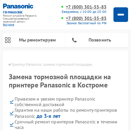
+7 (800) 301-55-83
Ежедневно, с 10:00 до 20:00
FIX-PANASONIC
Ремонт устройств Panasonic
+7 (800) 301-55-83
Специализированный
cервисный центр г.
Звонок бесплатный по РФ
Кострома
Мы ремонтируем
Позвонить
троме
Принтер Panasonic замена тормозной площадки
Замена тормозной площадки на
принтере Panasonic в Костроме
Привезем и увезем принтер Panasonic
собственной доставкой
Гарантия на наши работы по ремонту принтеров
до 3-х лет
Panasonic
Ремонт интерактивных панелей Panasonic
Ремонт музыкальных центров Panasonic
Ремонт видеорекордеров Panasonic
Ремонт акустических систем Panasonic
Ремонт кондиционеров Panasonic
Ремонт парогенераторов Panasonic
Ремонт микроволновых печей Panasonic
Ремонт фотоаппаратов Panasonic
Ремонт автомагнитол Panasonic
Ремонт холодильников Panasonic
Ремонт массажных кресел Panasonic
Срочный ремонт принтеров Panasonic в течении
часа