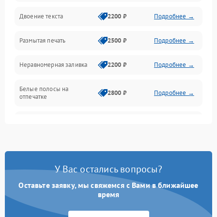
Двоение текста
2200 ₽
Подробнее →
Подключение и интерфейсы
Размытая печать
2500 ₽
Подробнее →
Панель управления и индикация
Неравномерная заливка
2200 ₽
Подробнее →
Режим работы
Белые полосы на
Питание и запуск
2800 ₽
Подробнее →
отпечатке
Изображение
Чёрный фон на листе
3000 ₽
Подробнее →
Перекос изображения
2000 ₽
Подробнее →
У Вас остались вопросы?
Оставьте заявку, мы свяжемся с Вами в ближайшее
время