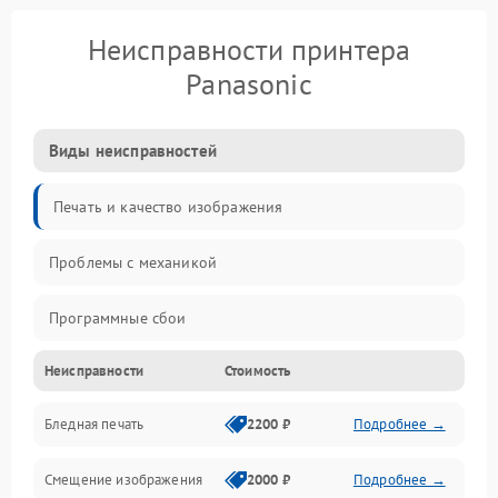
Неисправности принтера
Panasonic
Виды неисправностей
Печать и качество изображения
Проблемы с механикой
Программные сбои
Неисправности
Стоимость
Программные ошибки
Бледная печать
2200 ₽
Подробнее →
Картриджи и расходники
Смещение изображения
2000 ₽
Подробнее →
Механика и узлы