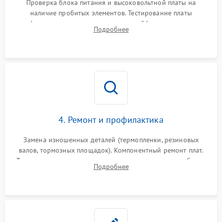
Проверка блока питания и высоковольтной платы на
наличие пробитых элементов. Тестирование платы
форматирования, целостности шлейфов, контактов
Подробнее
картриджа и оптопар (датчиков прохождения и наличия
бумаги).
4. Ремонт и профилактика
Замена изношенных деталей (термопленки, резиновых
валов, тормозных площадок). Компонентный ремонт плат.
Тщательная очистка тракта печати, контактов и линз блока
Подробнее
лазера (LSU) от просыпанного тонера и пыли.