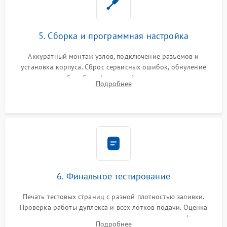
5. Сборка и программная настройка
Аккуратный монтаж узлов, подключение разъемов и
установка корпуса. Сброс сервисных ошибок, обнуление
счетчиков абсорбера (памперса) или узла переноса,
Подробнее
обновление прошивки и программная калибровка аппарата.
6. Финальное тестирование
Печать тестовых страниц с разной плотностью заливки.
Проверка работы дуплекса и всех лотков подачи. Оценка
качества запекания тонера и полное отсутствие дефектов
Подробнее