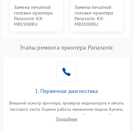
Замена печатной
Замена печатной
головки принтера
головки принтера
Panasonic KX-
Panasonic KX-
MB1900RU
MB2000RU
Этапы ремонта принтера Panasonic
1. Первичная диагностика
Внешний осмотр принтера, проверка индикаторов и печать
тестового листа. Оценка работы механизма подачи бумаги,
выявление посторонних шумов, замятий и первичный анализ
Подробнее
дефектов печати (полосы, фон, пробелы).