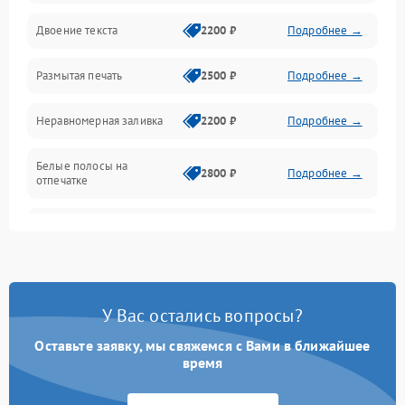
Двоение текста
2200 ₽
Подробнее →
Подключение и интерфейсы
Размытая печать
2500 ₽
Подробнее →
Панель управления и индикация
Неравномерная заливка
2200 ₽
Подробнее →
Режим работы
Белые полосы на
Питание и запуск
2800 ₽
Подробнее →
отпечатке
Изображение
Чёрный фон на листе
3000 ₽
Подробнее →
Перекос изображения
2000 ₽
Подробнее →
У Вас остались вопросы?
Оставьте заявку, мы свяжемся с Вами в ближайшее
время