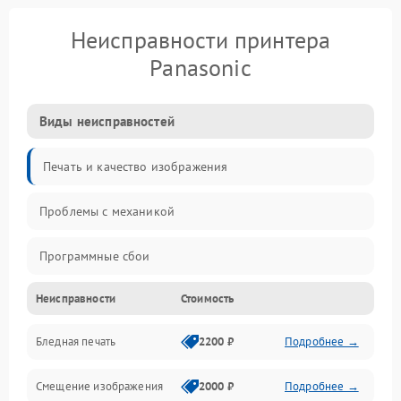
Неисправности принтера
Panasonic
Виды неисправностей
Печать и качество изображения
Проблемы с механикой
Программные сбои
Неисправности
Стоимость
Программные ошибки
Бледная печать
2200 ₽
Подробнее →
Картриджи и расходники
Смещение изображения
2000 ₽
Подробнее →
Механика и узлы