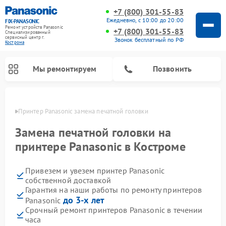
+7 (800) 301-55-83
Ежедневно, с 10:00 до 20:00
FIX-PANASONIC
Ремонт устройств Panasonic
+7 (800) 301-55-83
Специализированный
cервисный центр г.
Звонок бесплатный по РФ
Кострома
Мы ремонтируем
Позвонить
троме
Принтер Panasonic замена печатной головки
Замена печатной головки на
принтере Panasonic в Костроме
Привезем и увезем принтер Panasonic
собственной доставкой
Гарантия на наши работы по ремонту принтеров
до 3-х лет
Panasonic
Ремонт интерактивных панелей Panasonic
Ремонт музыкальных центров Panasonic
Ремонт видеорекордеров Panasonic
Ремонт акустических систем Panasonic
Ремонт кондиционеров Panasonic
Ремонт парогенераторов Panasonic
Ремонт микроволновых печей Panasonic
Ремонт фотоаппаратов Panasonic
Ремонт автомагнитол Panasonic
Ремонт холодильников Panasonic
Ремонт массажных кресел Panasonic
Срочный ремонт принтеров Panasonic в течении
часа