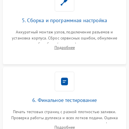
5. Сборка и программная настройка
Аккуратный монтаж узлов, подключение разъемов и
установка корпуса. Сброс сервисных ошибок, обнуление
счетчиков абсорбера (памперса) или узла переноса,
Подробнее
обновление прошивки и программная калибровка аппарата.
6. Финальное тестирование
Печать тестовых страниц с разной плотностью заливки.
Проверка работы дуплекса и всех лотков подачи. Оценка
качества запекания тонера и полное отсутствие дефектов
Подробнее