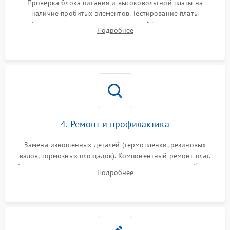
Проверка блока питания и высоковольтной платы на
наличие пробитых элементов. Тестирование платы
форматирования, целостности шлейфов, контактов
Подробнее
картриджа и оптопар (датчиков прохождения и наличия
бумаги).
4. Ремонт и профилактика
Замена изношенных деталей (термопленки, резиновых
валов, тормозных площадок). Компонентный ремонт плат.
Тщательная очистка тракта печати, контактов и линз блока
Подробнее
лазера (LSU) от просыпанного тонера и пыли.