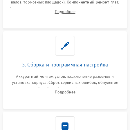
валов, тормозных площадок). Компонентный ремонт плат.
Тщательная очистка тракта печати, контактов и линз блока
Подробнее
лазера (LSU) от просыпанного тонера и пыли.
5. Сборка и программная настройка
Аккуратный монтаж узлов, подключение разъемов и
установка корпуса. Сброс сервисных ошибок, обнуление
счетчиков абсорбера (памперса) или узла переноса,
Подробнее
обновление прошивки и программная калибровка аппарата.