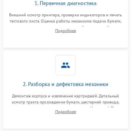
1. Первичная диагностика
Внешний осмотр принтера, проверка индикаторов и печать
тестового листа. Оценка работы механизма подачи бумаги,
выявление посторонних шумов, замятий и первичный анализ
Подробнее
дефектов печати (полосы, фон, пробелы).
2. Разборка и дефектовка механики
Демонтаж корпуса и извлечение картриджей. Детальный
осмотр тракта прохождения бумаги, шестерней привода,
роликов захвата и узла термозакрепления (фьюзера). Поиск
Подробнее
физического износа и повреждений деталей.