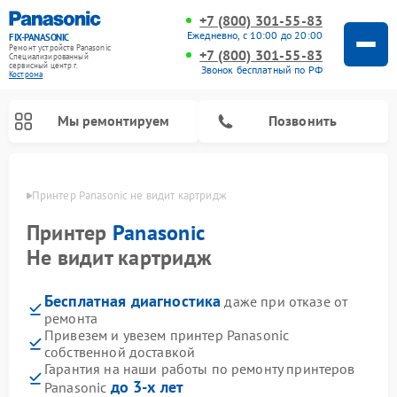
+7 (800) 301-55-83
Ежедневно, с 10:00 до 20:00
FIX-PANASONIC
Ремонт устройств Panasonic
+7 (800) 301-55-83
Специализированный
cервисный центр г.
Звонок бесплатный по РФ
Кострома
Мы ремонтируем
Позвонить
троме
Принтер Panasonic не видит картридж
Принтер
Panasonic
Не видит картридж
Бесплатная диагностика
даже при отказе от
ремонта
Привезем и увезем принтер Panasonic
собственной доставкой
Ремонт интерактивных панелей Panasonic
Ремонт музыкальных центров Panasonic
Ремонт видеорекордеров Panasonic
Ремонт акустических систем Panasonic
Ремонт кондиционеров Panasonic
Ремонт парогенераторов Panasonic
Ремонт микроволновых печей Panasonic
Ремонт фотоаппаратов Panasonic
Ремонт автомагнитол Panasonic
Ремонт холодильников Panasonic
Ремонт массажных кресел Panasonic
Гарантия на наши работы по ремонту принтеров
до 3-х лет
Panasonic