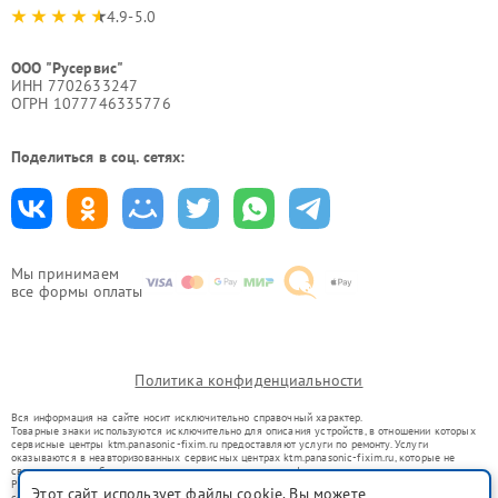
4.9-5.0
ООО "Русервис"
ИНН 7702633247
ОГРН 1077746335776
Поделиться в соц. сетях:
Мы принимаем
все формы оплаты
Политика конфиденциальности
Вся информация на сайте носит исключительно справочный характер.
Товарные знаки используются исключительно для описания устройств, в отношении которых
сервисные центры ktm.panasonic-fixim.ru предоставляют услуги по ремонту. Услуги
оказываются в неавторизованных сервисных центрах ktm.panasonic-fixim.ru, которые не
связаны с правообладателями товарных знаков или их официальными представителями.
Ремонт осуществляется для устройств, уже введенных в гражданский оборот в соответствии
Этот сайт использует файлы cookie. Вы можете
со статьей 1487 ГК РФ.