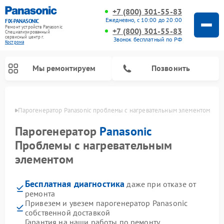
+7 (800) 301-55-83
Ежедневно, с 10:00 до 20:00
FIX-PANASONIC
Ремонт устройств Panasonic
+7 (800) 301-55-83
Специализированный
cервисный центр г.
Звонок бесплатный по РФ
Кострома
Мы ремонтируем
Позвонить
троме
Парогенератор Panasonic проблемы с нагревательным элементом
Парогенератор
Panasonic
Проблемы с нагревательным
элементом
Бесплатная диагностика
даже при отказе от
ремонта
Привезем и увезем парогенератор Panasonic
Ремонт музыкальных центров Panasonic
Ремонт автомагнитол Panasonic
Ремонт холодильников Panasonic
Ремонт микроволновых печей Panasonic
Ремонт интерактивных панелей Panasonic
Ремонт фотоаппаратов Panasonic
Ремонт видеорекордеров Panasonic
Ремонт акустических систем Panasonic
Ремонт кондиционеров Panasonic
Ремонт массажных кресел Panasonic
собственной доставкой
Гарантия на наши работы по ремонту