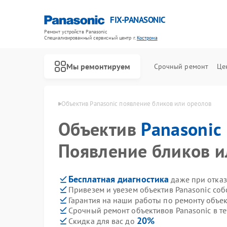
FIX-PANASONIC
Ремонт устройств Panasonic
Специализированный cервисный центр г.
Кострома
Мы ремонтируем
Срочный ремонт
Це
anasonic в Костроме
Объектив Panasonic появление бликов или ореолов
Объектив
Panasonic
Появление бликов и
Бесплатная диагностика
даже при отказ
Привезем и увезем объектив Panasonic соб
Гарантия на наши работы по ремонту объе
Срочный ремонт объективов Panasonic в те
20%
Скидка для вас до
Ремонт телевизоров Panasonic
Ремонт видеокамер Panasonic
Ремонт музыкальных центров Panasonic
Ремонт фотоаппаратов Panasonic
Ремонт видеорекордеров Panasonic
Ремонт автомагнитол Panasonic
Ремонт акустических систем Panasonic
Ремонт интерактивных панелей Panasonic
Ремонт кондиционеров Panasonic
Ремонт холодильников Panasonic
Ремонт парогенераторов Panasonic
Ремонт микроволновых печей Panasonic
Ремонт массажных кресел Panasonic
Ремонт сплит-систем Panasonic