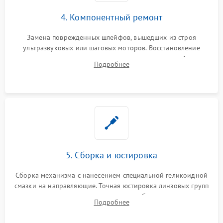
4. Компонентный ремонт
Замена поврежденных шлейфов, вышедших из строя
ультразвуковых или шаговых моторов. Восстановление
геометрии направляющих при заклинивании зума. Замена
Подробнее
неисправного блока диафрагмы, датчиков положения или
поврежденных линз.
5. Сборка и юстировка
Сборка механизма с нанесением специальной геликоидной
смазки на направляющие. Точная юстировка линзовых групп
программным или механическим способом для устранения
Подробнее
бэк