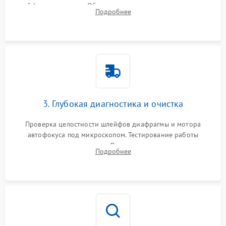
шлейфов и приводов. Обязательная маркировка положения
Подробнее
линзовых групп для сохранения заводской центровки при
сборке.
3. Глубокая диагностика и очистка
Проверка целостности шлейфов диафрагмы и мотора
автофокуса под микроскопом. Тестирование работы
электромагнитного привода. Очистка оптических элементов
Подробнее
от пыли, следов влаги и грибка спецрастворами без
повреждения просветления.