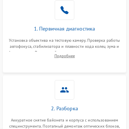
1. Первичная диагностика
Установка объектива на тестовую камеру. Проверка работы
автофокуса, стабилизатора и плавности хода колец зума и
фокусировки. Визуальный осмотр линз на наличие царапин,
Подробнее
грибка, пыли и оценка состояния контактов байонета.
2. Разборка
Аккуратное снятие байонета и корпуса с использованием
специнструмента. Поэтапный демонтаж оптических блоков,