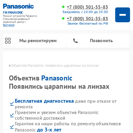
+7 (800) 301-55-83
Ежедневно, с 10:00 до 20:00
FIX-PANASONIC
Ремонт устройств Panasonic
+7 (800) 301-55-83
Специализированный
cервисный центр г.
Звонок бесплатный по РФ
Кострома
Мы ремонтируем
Позвонить
троме
Объектив Panasonic появились царапины на линзах
Объектив
Panasonic
Появились царапины на линзах
Бесплатная диагностика
даже при отказе от
ремонта
Привезем и увезем объектив Panasonic
собственной доставкой
Ремонт музыкальных центров Panasonic
Ремонт автомагнитол Panasonic
Ремонт холодильников Panasonic
Ремонт микроволновых печей Panasonic
Ремонт интерактивных панелей Panasonic
Ремонт фотоаппаратов Panasonic
Ремонт видеорекордеров Panasonic
Ремонт акустических систем Panasonic
Ремонт кондиционеров Panasonic
Ремонт парогенераторов Panasonic
Ремонт массажных кресел Panasonic
Гарантия на наши работы по ремонту объективов
до 3-х лет
Panasonic