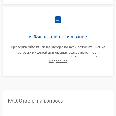
6. Финальное тестирование
Проверка объектива на камере во всех режимах. Съемка
тестовых мишеней для оценки резкости, точности
автофокуса и отсутствия искажений. Проверка работы
Подробнее
диафрагмы на закрытых значениях и тестирование
оптической стабилизации.
FAQ. Ответы на вопросы