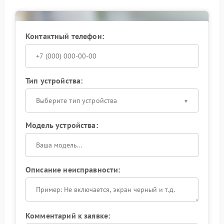
реального состояния объектива. Это позволяет
определить, допустима ли дальнейшая эксплуатация
или требуется ремонт для сохранения рабочих
характеристик оптики и стабильного качества
Контактный телефон:
кадра.
Тип устройства:
Выберите тип устройства
Модель устройства:
Описание неисправности:
Комментарий к заявке: