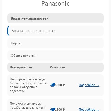
Panasonic
Виды неисправностей
Аппаратные неисправности
Порты
Общие поломки
Неисправности
Стоимость
Устройства
Неисправность матрицы:
Программные ошибки
битые пиксели, мерцание,
5000 ₽
Подробнее →
полосы, отсутствие
подсветки
Электрические и системные сбои
Поломка клавиатуры:
Интерфейсные проблемы
неработающие клавиши,
2500 ₽
Подробнее →