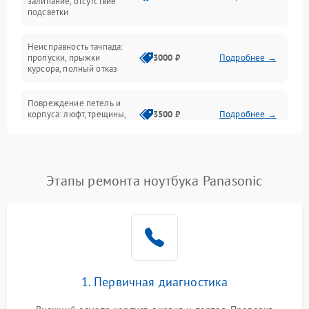
залипание, отсутствие
подсветки
Батарея
Неисправность тачпада:
Сеть и интернет
пропуски, прыжки
3000 ₽
Подробнее →
курсора, полный отказ
Система охлаждения
Повреждение петель и
корпуса: люфт, трещины,
3500 ₽
Подробнее →
деформация
Проблемы аккумулятора:
быстрая разрядка,
2500 ₽
Подробнее →
Этапы ремонта ноутбука Panasonic
невозможность зарядки,
вздутие
Неисправность зарядного
устройства или разъёма
2000 ₽
Подробнее →
питания
1. Первичная диагностика
Перегрев из‑за пыли,
износа термопасты или
2500 ₽
Подробнее →
неисправности кулера