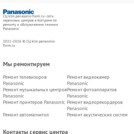
СЦ ktm.panasonic-fixim.ru - сеть
сервисных центров в Костроме по
ремонту и обслуживанию техники
Panasonic
2021-2026 © СЦ ktm.panasonic-
fixim.ru
Мы ремонтируем
Ремонт телевизоров
Ремонт видеокамер
Panasonic
Panasonic
Ремонт музыкальных центров
Ремонт фотоаппаратов
Panasonic
Panasonic
Ремонт принтеров Panasonic
Ремонт видеорекордеров
Panasonic
Ремонт автомагнитол
Ремонт акустических систем
Panasonic
Panasonic
Ремонт факсов Panasonic
Ремонт интерактивных
Контакты сервис центра
панелей Panasonic