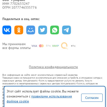
ИНН 7702633247
ОГРН 1077746335776
Поделиться в соц. сетях:
Мы принимаем
все формы оплаты
Политика конфиденциальности
Вся информация на сайте носит исключительно справочный характер.
Товарные знаки используются исключительно для описания устройств, в отношении которых
сервисные центры ktm.panasonic-fixim.ru предоставляют услуги по ремонту. Услуги
оказываются в неавторизованных сервисных центрах ktm.panasonic-fixim.ru, которые не
связаны с правообладателями товарных знаков или их официальными представителями.
Ремонт осуществляется для устройств, уже введенных в гражданский оборот в соответствии
Этот сайт использует файлы cookie. Вы можете
со статьей 1487 ГК РФ.
Использование товарных знаков не преследует цели индивидуализации услуг или введения
ознакомиться с
правилами использования
Согласен
потребителей в заблуждение, а служит для информирования о предоставляемых услугах по
файлов cookie
ремонту техники указанных брендов.
Представленная на сайте информация не является публичной офертой, определяемой
положениями Статьи 437(2) Гражданского кодекса РФ