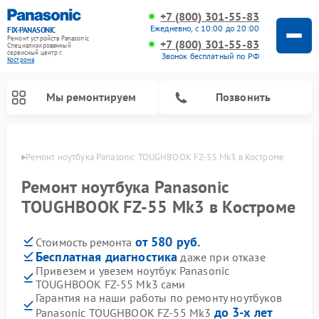
+7 (800) 301-55-83
Ежедневно, с 10:00 до 20:00
FIX-PANASONIC
Ремонт устройств Panasonic
+7 (800) 301-55-83
Специализированный
cервисный центр г.
Звонок бесплатный по РФ
Кострома
Мы ремонтируем
Позвонить
троме
Ремонт ноутбука Panasonic TOUGHBOOK FZ-55 Mk3 в Костроме
Ремонт ноутбука Panasonic
TOUGHBOOK FZ-55 Mk3 в Костроме
от 580 руб.
Стоимость ремонта
Бесплатная диагностика
даже при отказе
Привезем и увезем ноутбук Panasonic
TOUGHBOOK FZ-55 Mk3 сами
Ремонт музыкальных центров Panasonic
Ремонт автомагнитол Panasonic
Ремонт кондиционеров Panasonic
Ремонт парогенераторов Panasonic
Ремонт микроволновых печей Panasonic
Ремонт интерактивных панелей Panasonic
Ремонт фотоаппаратов Panasonic
Ремонт видеорекордеров Panasonic
Ремонт акустических систем Panasonic
Ремонт холодильников Panasonic
Ремонт массажных кресел Panasonic
Гарантия на наши работы по ремонту ноутбуков
до 3-х лет
Panasonic TOUGHBOOK FZ-55 Mk3