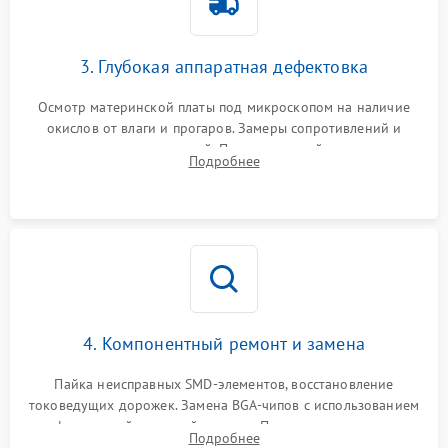
3. Глубокая аппаратная дефектовка
Осмотр материнской платы под микроскопом на наличие
окислов от влаги и прогаров. Замеры сопротивлений и
дежурных напряжений. Проверка цепей питания,
Подробнее
мультиконтроллера, процессора и видеочипа.
4. Компонентный ремонт и замена
Пайка неисправных SMD-элементов, восстановление
токоведущих дорожек. Замена BGA-чипов с использованием
инфракрасной паяльной станции. Прошивка микросхемы
Подробнее
BIOS или замена поврежденных портов USB