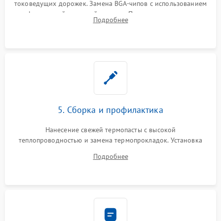
токоведущих дорожек. Замена BGA-чипов с использованием
инфракрасной паяльной станции. Прошивка микросхемы
Подробнее
BIOS или замена поврежденных портов USB
5. Сборка и профилактика
Нанесение свежей термопасты с высокой
теплопроводностью и замена термопрокладок. Установка
системы охлаждения, подключение всех внутренних
Подробнее
шлейфов, модулей памяти и накопителей. Предварительная
сборка корпуса.