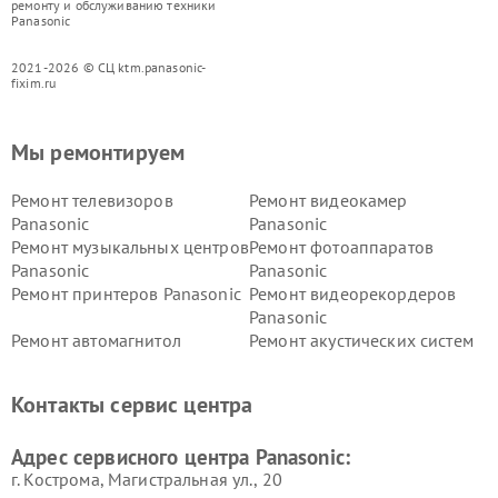
ремонту и обслуживанию техники
Panasonic
2021-2026 © СЦ ktm.panasonic-
fixim.ru
Мы ремонтируем
Ремонт телевизоров
Ремонт видеокамер
Panasonic
Panasonic
Ремонт музыкальных центров
Ремонт фотоаппаратов
Panasonic
Panasonic
Ремонт принтеров Panasonic
Ремонт видеорекордеров
Panasonic
Ремонт автомагнитол
Ремонт акустических систем
Panasonic
Panasonic
Ремонт факсов Panasonic
Ремонт интерактивных
Контакты сервис центра
панелей Panasonic
Ремонт ресиверов Panasonic
Ремонт ноутбуков Panasonic
Адрес сервисного центра Panasonic:
г. Кострома, Магистральная ул., 20