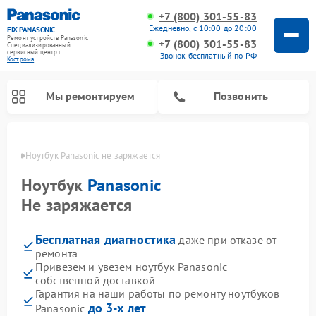
+7 (800) 301-55-83
Ежедневно, с 10:00 до 20:00
FIX-PANASONIC
Ремонт устройств Panasonic
+7 (800) 301-55-83
Специализированный
cервисный центр г.
Звонок бесплатный по РФ
Кострома
Мы ремонтируем
Позвонить
троме
Ноутбук Panasonic не заряжается
Ноутбук
Panasonic
Не заряжается
Бесплатная диагностика
даже при отказе от
ремонта
Привезем и увезем ноутбук Panasonic
собственной доставкой
Ремонт музыкальных центров Panasonic
Ремонт автомагнитол Panasonic
Ремонт кондиционеров Panasonic
Ремонт парогенераторов Panasonic
Ремонт микроволновых печей Panasonic
Ремонт интерактивных панелей Panasonic
Ремонт фотоаппаратов Panasonic
Ремонт видеорекордеров Panasonic
Ремонт акустических систем Panasonic
Ремонт холодильников Panasonic
Ремонт массажных кресел Panasonic
Гарантия на наши работы по ремонту ноутбуков
до 3-х лет
Panasonic