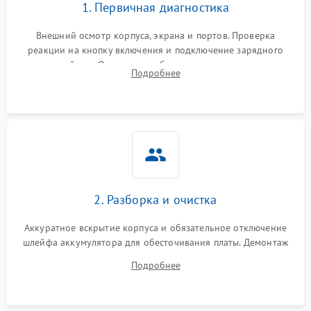
1. Первичная диагностика
Внешний осмотр корпуса, экрана и портов. Проверка
реакции на кнопку включения и подключение зарядного
устройства. Оценка потребления тока с помощью
Подробнее
лабораторного блока питания для локализации проблемы.
2. Разборка и очистка
Аккуратное вскрытие корпуса и обязательное отключение
шлейфа аккумулятора для обесточивания платы. Демонтаж
системы охлаждения, очистка кулера от пыли и удаление
Подробнее
высохшей термопасты с кристаллов чипов.