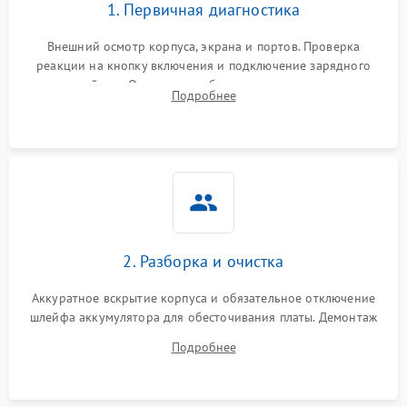
1. Первичная диагностика
Внешний осмотр корпуса, экрана и портов. Проверка
реакции на кнопку включения и подключение зарядного
устройства. Оценка потребления тока с помощью
Подробнее
лабораторного блока питания для локализации проблемы.
2. Разборка и очистка
Аккуратное вскрытие корпуса и обязательное отключение
шлейфа аккумулятора для обесточивания платы. Демонтаж
системы охлаждения, очистка кулера от пыли и удаление
Подробнее
высохшей термопасты с кристаллов чипов.