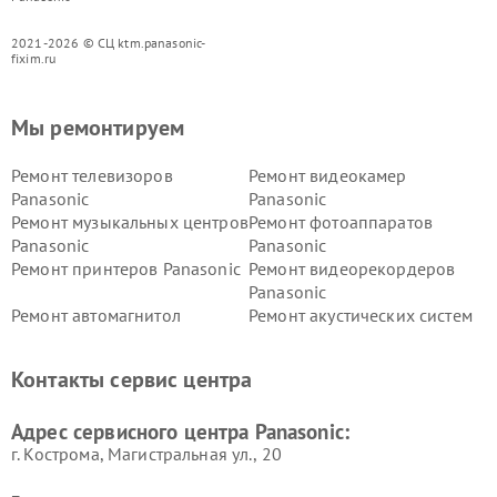
2021-2026 © СЦ ktm.panasonic-
fixim.ru
Мы ремонтируем
Ремонт телевизоров
Ремонт видеокамер
Panasonic
Panasonic
Ремонт музыкальных центров
Ремонт фотоаппаратов
Panasonic
Panasonic
Ремонт принтеров Panasonic
Ремонт видеорекордеров
Panasonic
Ремонт автомагнитол
Ремонт акустических систем
Panasonic
Panasonic
Ремонт факсов Panasonic
Ремонт интерактивных
Контакты сервис центра
панелей Panasonic
Ремонт ресиверов Panasonic
Ремонт ноутбуков Panasonic
Адрес сервисного центра Panasonic:
г. Кострома, Магистральная ул., 20