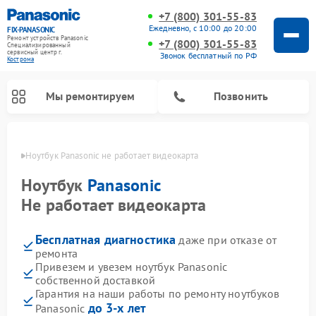
+7 (800) 301-55-83
Ежедневно, с 10:00 до 20:00
FIX-PANASONIC
Ремонт устройств Panasonic
+7 (800) 301-55-83
Специализированный
cервисный центр г.
Звонок бесплатный по РФ
Кострома
Мы ремонтируем
Позвонить
троме
Ноутбук Panasonic не работает видеокарта
Ноутбук
Panasonic
Не работает видеокарта
Бесплатная диагностика
даже при отказе от
ремонта
Привезем и увезем ноутбук Panasonic
собственной доставкой
Ремонт музыкальных центров Panasonic
Ремонт автомагнитол Panasonic
Ремонт кондиционеров Panasonic
Ремонт парогенераторов Panasonic
Ремонт микроволновых печей Panasonic
Ремонт интерактивных панелей Panasonic
Ремонт фотоаппаратов Panasonic
Ремонт видеорекордеров Panasonic
Ремонт акустических систем Panasonic
Ремонт холодильников Panasonic
Ремонт массажных кресел Panasonic
Гарантия на наши работы по ремонту ноутбуков
до 3-х лет
Panasonic