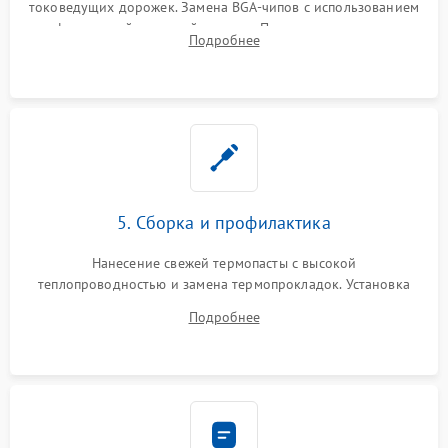
токоведущих дорожек. Замена BGA-чипов с использованием
инфракрасной паяльной станции. Прошивка микросхемы
Подробнее
BIOS или замена поврежденных портов USB
5. Сборка и профилактика
Нанесение свежей термопасты с высокой
теплопроводностью и замена термопрокладок. Установка
системы охлаждения, подключение всех внутренних
Подробнее
шлейфов, модулей памяти и накопителей. Предварительная
сборка корпуса.