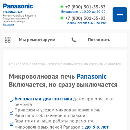
+7 (800) 301-55-83
Ежедневно, с 10:00 до 20:00
FIX-PANASONIC
Ремонт устройств Panasonic
+7 (800) 301-55-83
Специализированный
cервисный центр г.
Звонок бесплатный по РФ
Кострома
Мы ремонтируем
Позвонить
троме
Микроволновая печь Panasonic включается, но сразу выключается
Микроволновая печь
Panasonic
Включается, но сразу выключается
Бесплатная диагностика
даже при отказе от
ремонта
Привезем и увезем микроволновую печь
Panasonic собственной доставкой
Ремонт музыкальных центров Panasonic
Ремонт автомагнитол Panasonic
Ремонт холодильников Panasonic
Ремонт интерактивных панелей Panasonic
Ремонт фотоаппаратов Panasonic
Ремонт видеорекордеров Panasonic
Ремонт акустических систем Panasonic
Ремонт кондиционеров Panasonic
Ремонт парогенераторов Panasonic
Ремонт массажных кресел Panasonic
Гарантия на наши работы по ремонту
до 3-х лет
микроволновых печей Panasonic