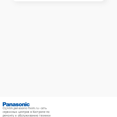
СЦ ktm.panasonic-fixim.ru - сеть
сервисных центров в Костроме по
ремонту и обслуживанию техники