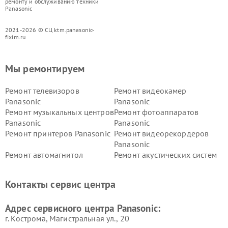
ремонту и обслуживанию техники
Panasonic
2021-2026 © СЦ ktm.panasonic-
fixim.ru
Мы ремонтируем
Ремонт телевизоров
Ремонт видеокамер
Panasonic
Panasonic
Ремонт музыкальных центров
Ремонт фотоаппаратов
Panasonic
Panasonic
Ремонт принтеров Panasonic
Ремонт видеорекордеров
Panasonic
Ремонт автомагнитол
Ремонт акустических систем
Panasonic
Panasonic
Ремонт факсов Panasonic
Ремонт интерактивных
Контакты сервис центра
панелей Panasonic
Ремонт ресиверов Panasonic
Ремонт ноутбуков Panasonic
Адрес сервисного центра Panasonic:
г. Кострома, Магистральная ул., 20