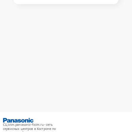
СЦ ktm.panasonic-fixim.ru - сеть
сервисных центров в Костроме по