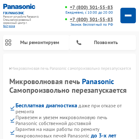
+7 (800) 301-55-83
Ежедневно, с 10:00 до 20:00
FIX-PANASONIC
Ремонт устройств Panasonic
+7 (800) 301-55-83
Специализированный
cервисный центр г.
Звонок бесплатный по РФ
Кострома
Мы ремонтируем
Позвонить
троме
Микроволновая печь Panasonic самопроизвольно перезапускается
Микроволновая печь
Panasonic
Самопроизвольно перезапускается
Бесплатная диагностика
даже при отказе от
ремонта
Привезем и увезем микроволновую печь
Panasonic собственной доставкой
Ремонт музыкальных центров Panasonic
Ремонт автомагнитол Panasonic
Ремонт холодильников Panasonic
Ремонт интерактивных панелей Panasonic
Ремонт фотоаппаратов Panasonic
Ремонт видеорекордеров Panasonic
Ремонт акустических систем Panasonic
Ремонт кондиционеров Panasonic
Ремонт парогенераторов Panasonic
Ремонт массажных кресел Panasonic
Гарантия на наши работы по ремонту
до 3-х лет
микроволновых печей Panasonic