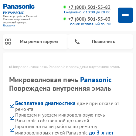
+7 (800) 301-55-83
Ежедневно, с 10:00 до 20:00
FIX-PANASONIC
Ремонт устройств Panasonic
+7 (800) 301-55-83
Специализированный
cервисный центр г.
Звонок бесплатный по РФ
Кострома
Мы ремонтируем
Позвонить
троме
Микроволновая печь Panasonic повреждена внутренняя эмаль
Микроволновая печь
Panasonic
Повреждена внутренняя эмаль
Бесплатная диагностика
даже при отказе от
ремонта
Привезем и увезем микроволновую печь
Panasonic собственной доставкой
Ремонт музыкальных центров Panasonic
Ремонт автомагнитол Panasonic
Ремонт холодильников Panasonic
Ремонт интерактивных панелей Panasonic
Ремонт фотоаппаратов Panasonic
Ремонт видеорекордеров Panasonic
Ремонт акустических систем Panasonic
Ремонт кондиционеров Panasonic
Ремонт парогенераторов Panasonic
Ремонт массажных кресел Panasonic
Гарантия на наши работы по ремонту
до 3-х лет
микроволновых печей Panasonic