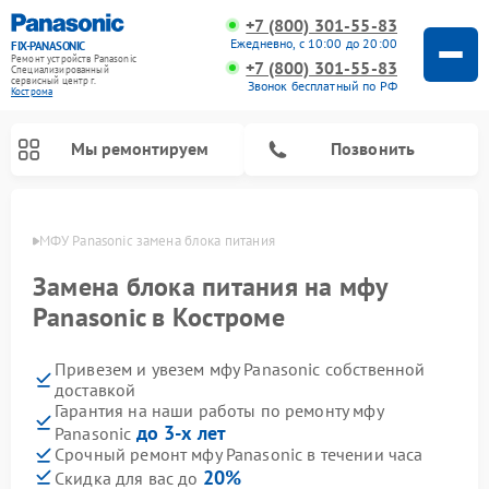
+7 (800) 301-55-83
Ежедневно, с 10:00 до 20:00
FIX-PANASONIC
Ремонт устройств Panasonic
+7 (800) 301-55-83
Специализированный
cервисный центр г.
Звонок бесплатный по РФ
Кострома
Мы ремонтируем
Позвонить
троме
МФУ Panasonic замена блока питания
Замена блока питания на мфу
Panasonic в Костроме
Привезем и увезем мфу Panasonic собственной
доставкой
Гарантия на наши работы по ремонту мфу
до 3-х лет
Panasonic
Ремонт музыкальных центров Panasonic
Ремонт автомагнитол Panasonic
Ремонт кондиционеров Panasonic
Ремонт парогенераторов Panasonic
Ремонт микроволновых печей Panasonic
Ремонт интерактивных панелей Panasonic
Ремонт фотоаппаратов Panasonic
Ремонт видеорекордеров Panasonic
Ремонт акустических систем Panasonic
Ремонт холодильников Panasonic
Ремонт массажных кресел Panasonic
Срочный ремонт мфу Panasonic в течении часа
20%
Скидка для вас до