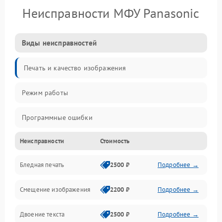
Неисправности МФУ Panasonic
Виды неисправностей
Печать и качество изображения
Режим работы
Программные ошибки
Неисправности
Стоимость
Картриджи и расходники
Бледная печать
2500 ₽
Подробнее →
Сканер и копирование
Смещение изображения
2200 ₽
Подробнее →
Механика и узлы
Двоение текста
2500 ₽
Подробнее →
Программные сбои