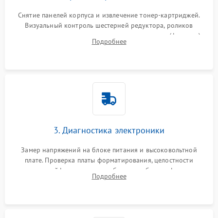
Снятие панелей корпуса и извлечение тонер-картриджей.
Визуальный контроль шестерней редуктора, роликов
захвата, термопленки и прижимного вала в печи (фьюзере).
Подробнее
Проверка оптики сканера на загрязнения.
3. Диагностика электроники
Замер напряжений на блоке питания и высоковольтной
плате. Проверка платы форматирования, целостности
плоских шлейфов сканера и работоспособности флажков и
Подробнее
оптопар (датчиков прохождения бумаги).