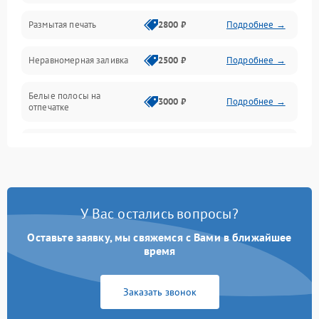
Размытая печать
2800 ₽
Подробнее →
Подключение и интерфейсы
Неравномерная заливка
2500 ₽
Подробнее →
Дисплей и органы управления
Белые полосы на
Изображение
3000 ₽
Подробнее →
отпечатке
Проблемы с механикой
Чёрный фон на листе
3500 ₽
Подробнее →
Питание и запуск
У Вас остались вопросы?
Оставьте заявку, мы свяжемся с Вами в ближайшее
время
Заказать звонок