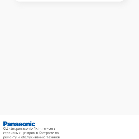
СЦ ktm.panasonic-fixim.ru - сеть
сервисных центров в Костроме по
ремонту и обслуживанию техники