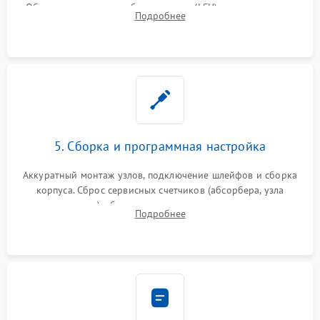
Обязательная очистка блока лазера (LSU), зеркал и тракта
Подробнее
печати от просыпанного тонера и бумажной пыли.
5. Сборка и программная настройка
Аккуратный монтаж узлов, подключение шлейфов и сборка
корпуса. Сброс сервисных счетчиков (абсорбера, узла
закрепления), обновление прошивки и программная
Подробнее
калибровка цветопередачи и позиционирования сканера.