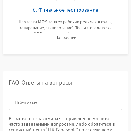
6. Финальное тестирование
Проверка МФУ во всех рабочих режимах (печать,
копирование, сканирование). Тест автоподатчика
документов (ADF) и дуплекса. Контроль качества отпечатка
Подробнее
на отсутствие серого фона, полос и надежность запекания
тонера.
FAQ. Ответы на вопросы
Вы можете ознакомиться с приведенными ниже
часто задаваемыми вопросами, либо обратиться в
сервисный центр “FIX-Panasonic” по следующему