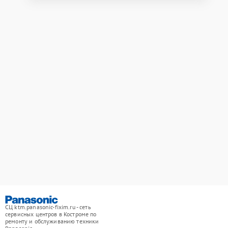
СЦ ktm.panasonic-fixim.ru - сеть
сервисных центров в Костроме по
ремонту и обслуживанию техники