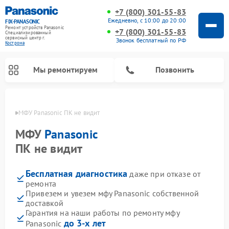
+7 (800) 301-55-83
Ежедневно, с 10:00 до 20:00
FIX-PANASONIC
Ремонт устройств Panasonic
+7 (800) 301-55-83
Специализированный
cервисный центр г.
Звонок бесплатный по РФ
Кострома
Мы ремонтируем
Позвонить
троме
МФУ Panasonic ПК не видит
МФУ
Panasonic
ПК не видит
Бесплатная диагностика
даже при отказе от
ремонта
Привезем и увезем мфу Panasonic собственной
доставкой
Ремонт музыкальных центров Panasonic
Ремонт автомагнитол Panasonic
Ремонт кондиционеров Panasonic
Ремонт парогенераторов Panasonic
Ремонт микроволновых печей Panasonic
Ремонт интерактивных панелей Panasonic
Ремонт фотоаппаратов Panasonic
Ремонт видеорекордеров Panasonic
Ремонт акустических систем Panasonic
Ремонт холодильников Panasonic
Ремонт массажных кресел Panasonic
Гарантия на наши работы по ремонту мфу
до 3-х лет
Panasonic