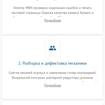
Осмотр МФУ, проверка индикации ошибок и печать
тестовой страницы. Оценка качества захвата бумаги и
работы сканирующей линейки. Сбор данных о замятиях,
Подробнее
дефектах изображения или посторонних шумах при работе.
2. Разборка и дефектовка механики
Снятие панелей корпуса и извлечение тонер-картриджей.
Визуальный контроль шестерней редуктора, роликов
захвата, термопленки и прижимного вала в печи (фьюзере).
Подробнее
Проверка оптики сканера на загрязнения.