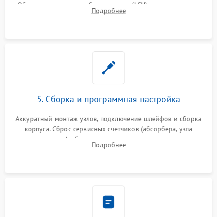
Обязательная очистка блока лазера (LSU), зеркал и тракта
Подробнее
печати от просыпанного тонера и бумажной пыли.
5. Сборка и программная настройка
Аккуратный монтаж узлов, подключение шлейфов и сборка
корпуса. Сброс сервисных счетчиков (абсорбера, узла
закрепления), обновление прошивки и программная
Подробнее
калибровка цветопередачи и позиционирования сканера.