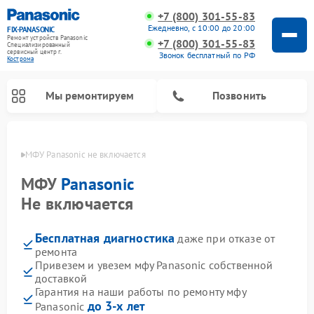
+7 (800) 301-55-83
Ежедневно, с 10:00 до 20:00
FIX-PANASONIC
Ремонт устройств Panasonic
+7 (800) 301-55-83
Специализированный
cервисный центр г.
Звонок бесплатный по РФ
Кострома
Мы ремонтируем
Позвонить
троме
МФУ Panasonic не включается
МФУ
Panasonic
Не включается
Бесплатная диагностика
даже при отказе от
ремонта
Привезем и увезем мфу Panasonic собственной
доставкой
Ремонт музыкальных центров Panasonic
Ремонт автомагнитол Panasonic
Ремонт кондиционеров Panasonic
Ремонт парогенераторов Panasonic
Ремонт микроволновых печей Panasonic
Ремонт интерактивных панелей Panasonic
Ремонт фотоаппаратов Panasonic
Ремонт видеорекордеров Panasonic
Ремонт акустических систем Panasonic
Ремонт холодильников Panasonic
Ремонт массажных кресел Panasonic
Гарантия на наши работы по ремонту мфу
до 3-х лет
Panasonic