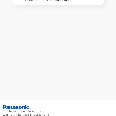
СЦ ktm.panasonic-fixim.ru - сеть
сервисных центров в Костроме по