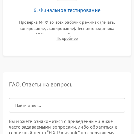
6. Финальное тестирование
Проверка МФУ во всех рабочих режимах (печать,
копирование, сканирование). Тест автоподатчика
документов (ADF) и дуплекса. Контроль качества отпечатка
Подробнее
на отсутствие серого фона, полос и надежность запекания
тонера.
FAQ. Ответы на вопросы
Вы можете ознакомиться с приведенными ниже
часто задаваемыми вопросами, либо обратиться в
сервисный центр “FIX-Panasonic” по следующему