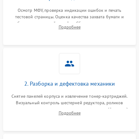
Осмотр МФУ, проверка индикации ошибок и печать
тестовой страницы. Оценка качества захвата бумаги и
работы сканирующей линейки. Сбор данных о замятиях,
Подробнее
дефектах изображения или посторонних шумах при работе.
2. Разборка и дефектовка механики
Снятие панелей корпуса и извлечение тонер-картриджей.
Визуальный контроль шестерней редуктора, роликов
захвата, термопленки и прижимного вала в печи (фьюзере).
Подробнее
Проверка оптики сканера на загрязнения.