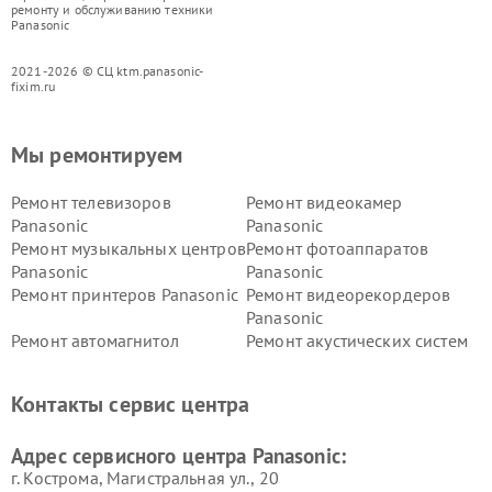
ремонту и обслуживанию техники
Panasonic
2021-2026 © СЦ ktm.panasonic-
fixim.ru
Мы ремонтируем
Ремонт телевизоров
Ремонт видеокамер
Panasonic
Panasonic
Ремонт музыкальных центров
Ремонт фотоаппаратов
Panasonic
Panasonic
Ремонт принтеров Panasonic
Ремонт видеорекордеров
Panasonic
Ремонт автомагнитол
Ремонт акустических систем
Panasonic
Panasonic
Ремонт факсов Panasonic
Ремонт интерактивных
Контакты сервис центра
панелей Panasonic
Ремонт ресиверов Panasonic
Ремонт ноутбуков Panasonic
Адрес сервисного центра Panasonic:
г. Кострома, Магистральная ул., 20