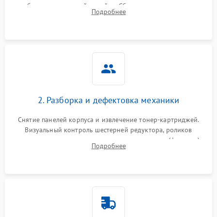
работы сканирующей линейки. Сбор данных о замятиях,
Подробнее
дефектах изображения или посторонних шумах при работе.
2. Разборка и дефектовка механики
Снятие панелей корпуса и извлечение тонер-картриджей.
Визуальный контроль шестерней редуктора, роликов
захвата, термопленки и прижимного вала в печи (фьюзере).
Подробнее
Проверка оптики сканера на загрязнения.