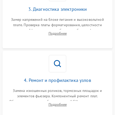
3. Диагностика электроники
Замер напряжений на блоке питания и высоковольтной
плате. Проверка платы форматирования, целостности
плоских шлейфов сканера и работоспособности флажков и
Подробнее
оптопар (датчиков прохождения бумаги).
4. Ремонт и профилактика узлов
Замена изношенных роликов, тормозных площадок и
элементов фьюзера. Компонентный ремонт плат.
Обязательная очистка блока лазера (LSU), зеркал и тракта
Подробнее
печати от просыпанного тонера и бумажной пыли.