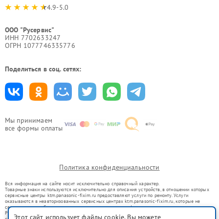
4.9-5.0
ООО "Русервис"
ИНН 7702633247
ОГРН 1077746335776
Поделиться в соц. сетях:
Мы принимаем
все формы оплаты
Политика конфиденциальности
Вся информация на сайте носит исключительно справочный характер.
Товарные знаки используются исключительно для описания устройств, в отношении которых
сервисные центры ktm.panasonic-fixim.ru предоставляют услуги по ремонту. Услуги
оказываются в неавторизованных сервисных центрах ktm.panasonic-fixim.ru, которые не
связаны с правообладателями товарных знаков или их официальными представителями.
Ремонт осуществляется для устройств, уже введенных в гражданский оборот в соответствии
Этот сайт использует файлы cookie. Вы можете
со статьей 1487 ГК РФ.