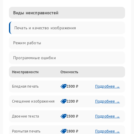
Виды неисправностей
Печать и качество изображения
Режим работы
Программные ошибки
Неисправности
Стоимость
Картриджи и расходники
Бледная печать
2500 ₽
Подробнее →
Сканер и копирование
Смещение изображения
2200 ₽
Подробнее →
Механика и узлы
Двоение текста
2500 ₽
Подробнее →
Программные сбои
Размытая печать
2800 ₽
Подробнее →
Подключение и интерфейсы