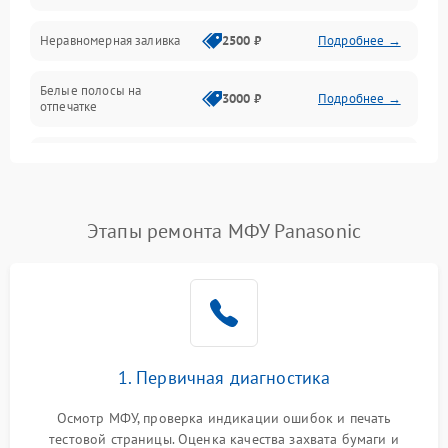
Неравномерная заливка
2500 ₽
Подробнее →
Дисплей и органы управления
Белые полосы на
Изображение
3000 ₽
Подробнее →
отпечатке
Проблемы с механикой
Чёрный фон на листе
3500 ₽
Подробнее →
Питание и запуск
Этапы ремонта МФУ Panasonic
1. Первичная диагностика
Осмотр МФУ, проверка индикации ошибок и печать
тестовой страницы. Оценка качества захвата бумаги и