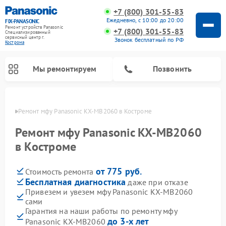
+7 (800) 301-55-83
Ежедневно, с 10:00 до 20:00
FIX-PANASONIC
Ремонт устройств Panasonic
+7 (800) 301-55-83
Специализированный
cервисный центр г.
Звонок бесплатный по РФ
Кострома
Мы ремонтируем
Позвонить
троме
Ремонт мфу Panasonic KX-MB2060 в Костроме
Ремонт мфу Panasonic KX-MB2060
в Костроме
от 775 руб.
Стоимость ремонта
Бесплатная диагностика
даже при отказе
Привезем и увезем мфу Panasonic KX-MB2060
сами
Ремонт музыкальных центров Panasonic
Ремонт автомагнитол Panasonic
Ремонт кондиционеров Panasonic
Ремонт парогенераторов Panasonic
Ремонт микроволновых печей Panasonic
Ремонт интерактивных панелей Panasonic
Ремонт фотоаппаратов Panasonic
Ремонт видеорекордеров Panasonic
Ремонт акустических систем Panasonic
Ремонт холодильников Panasonic
Ремонт массажных кресел Panasonic
Гарантия на наши работы по ремонту мфу
до 3-х лет
Panasonic KX-MB2060