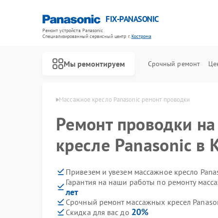
FIX-PANASONIC
Ремонт устройств Panasonic
Специализированный cервисный центр г.
Кострома
Мы ремонтируем
Срочный ремонт
Це
anasonic в Костроме
Массажное кресло Panasonic ремонт проводки
Ремонт проводки н
кресле Panasonic в 
Привезем и увезем массажное кресло Pana
Гарантия на наши работы по ремонту масс
лет
Срочный ремонт массажных кресел Panason
20%
Скидка для вас до
Ремонт телевизоров Panasonic
Ремонт видеокамер Panasonic
Ремонт музыкальных центров Panasonic
Ремонт фотоаппаратов Panasonic
Ремонт видеорекордеров Panasonic
Ремонт автомагнитол Panasonic
Ремонт акустических систем Panasonic
Ремонт интерактивных панелей Panasonic
Ремонт кондиционеров Panasonic
Ремонт холодильников Panasonic
Ремонт парогенераторов Panasonic
Ремонт микроволновых печей Panasonic
Ремонт сплит-систем Panasonic