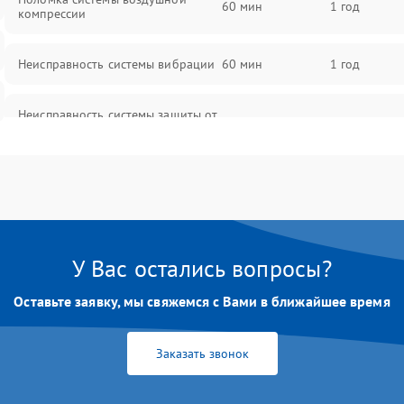
60 мин
1 год
компрессии
Неисправность системы вибрации
60 мин
1 год
Неисправность системы защиты от
60 мин
1 год
перегрузок
Повреждение системы
60 мин
1 год
автоматического отключения
Поломка системы защиты от
60 мин
1 год
короткого замыкания
У Вас остались вопросы?
Оставьте заявку, мы свяжемся с Вами в ближайшее время
Неисправность системы защиты от
60 мин
1 год
перегрева
Заказать звонок
Повреждение системы защиты от
60 мин
1 год
перенапряжения