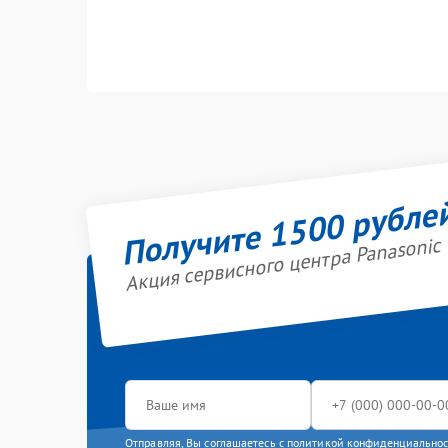
Получите 1500 рубле
Акция сервисного центра Panasonic
Отправляя, Вы соглашаетесь с
политикой конфиденциально