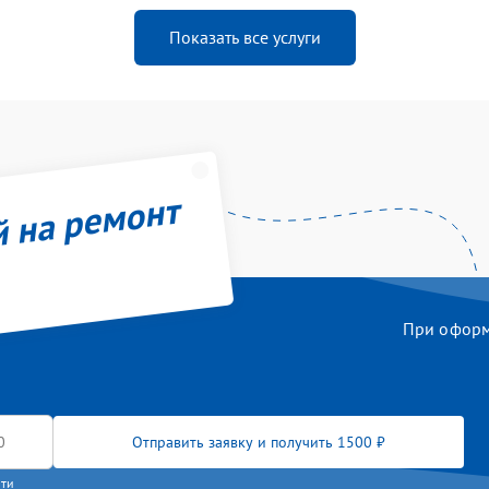
Показать все услуги
й на ремонт
При оформл
Отправить заявку и получить 1500 ₽
сти