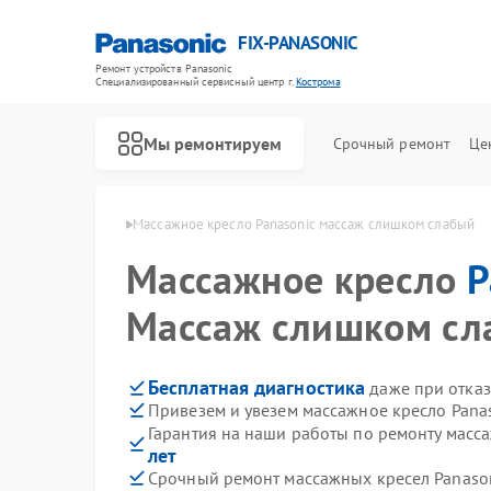
FIX-PANASONIC
Ремонт устройств Panasonic
Специализированный cервисный центр г.
Кострома
Мы ремонтируем
Срочный ремонт
Це
anasonic в Костроме
Массажное кресло Panasonic массаж слишком слабый
Массажное кресло
P
Массаж слишком сл
Бесплатная диагностика
даже при отказ
Привезем и увезем массажное кресло Pana
Гарантия на наши работы по ремонту масс
лет
Срочный ремонт массажных кресел Panason
Ремонт телевизоров Panasonic
Ремонт видеокамер Panasonic
Ремонт музыкальных центров Panasonic
Ремонт фотоаппаратов Panasonic
Ремонт видеорекордеров Panasonic
Ремонт автомагнитол Panasonic
Ремонт акустических систем Panasonic
Ремонт интерактивных панелей Panasonic
Ремонт кондиционеров Panasonic
Ремонт холодильников Panasonic
Ремонт парогенераторов Panasonic
Ремонт микроволновых печей Panasonic
Ремонт сплит-систем Panasonic