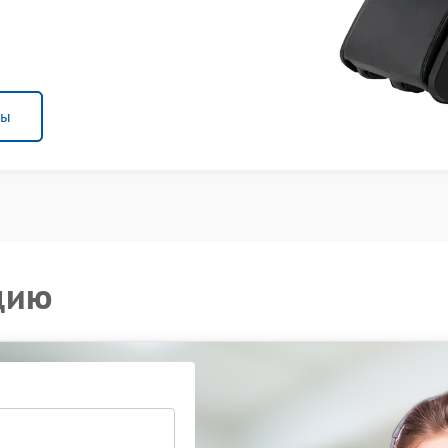
ны
цию