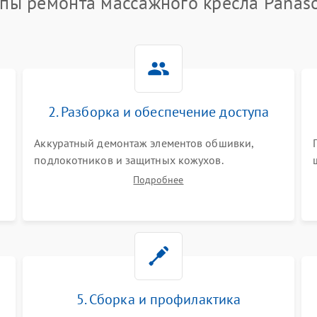
пы ремонта массажного кресла Panas
2. Разборка и обеспечение доступа
Аккуратный демонтаж элементов обшивки,
подлокотников и защитных кожухов.
Отключение шлейфов и пневматических трубок.
Подробнее
Обеспечение безопасного доступа к
материнской плате, блоку питания, моторам и
каретке массажного механизма.
5. Сборка и профилактика