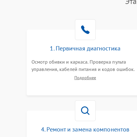
Эта
1. Первичная диагностика
Осмотр обивки и каркаса. Проверка пульта
управления, кабелей питания и кодов ошибок.
Тестирование работы роликового механизма,
Подробнее
компрессора и воздушных подушек в разных
режимах для выявления неисправных зон и
посторонних шумов.
4. Ремонт и замена компонентов