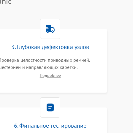
onic
3. Глубокая дефектовка узлов
Проверка целостности приводных ремней,
шестерней и направляющих каретки.
Тестирование электромоторов,
Подробнее
электромагнитных клапанов и компрессора.
Диагностика материнской платы, датчиков
положения и целостности пневмомагистралей.
6. Финальное тестирование