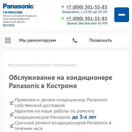
+7 (800) 301-55-83
Ежедневно, с 10:00 до 20:00
FIX-PANASONIC
Ремонт устройств Panasonic
+7 (800) 301-55-83
Специализированный
cервисный центр г.
Звонок бесплатный по РФ
Кострома
Мы ремонтируем
Позвонить
троме
Кондиционер Panasonic обслуживание
Обслуживание на кондиционере
Panasonic в Костроме
Привезем и увезем кондиционер Panasonic
собственной доставкой
Гарантия на наши работы по ремонту
до 3-х лет
кондиционеров Panasonic
Ремонт музыкальных центров Panasonic
Ремонт автомагнитол Panasonic
Ремонт парогенераторов Panasonic
Ремонт микроволновых печей Panasonic
Ремонт интерактивных панелей Panasonic
Ремонт фотоаппаратов Panasonic
Ремонт видеорекордеров Panasonic
Ремонт акустических систем Panasonic
Ремонт холодильников Panasonic
Ремонт массажных кресел Panasonic
Срочный ремонт кондиционеров Panasonic в
течении часа