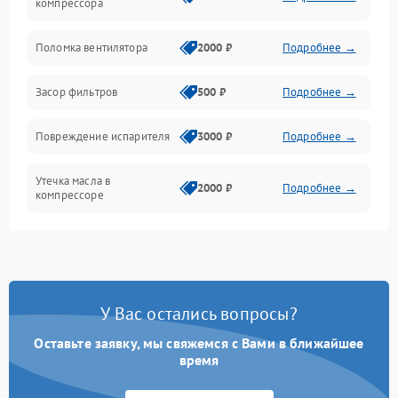
компрессора
Датчики
Поломка вентилятора
2000 ₽
Подробнее →
Работа системы
Засор фильтров
500 ₽
Подробнее →
Фильтрация
Повреждение испарителя
3000 ₽
Подробнее →
Хладагент
Утечка масла в
2000 ₽
Подробнее →
компрессоре
Повреждение
1500 ₽
Подробнее →
трубопроводов
Неисправность
2000 ₽
Подробнее →
У Вас остались вопросы?
четырехходового клапана
Оставьте заявку, мы свяжемся с Вами в ближайшее
Поломка подшипников
время
1500 ₽
Подробнее →
вентилятора