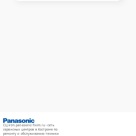
СЦ ktm.panasonic-fixim.ru - сеть
сервисных центров в Костроме по
ремонту и обслуживанию техники