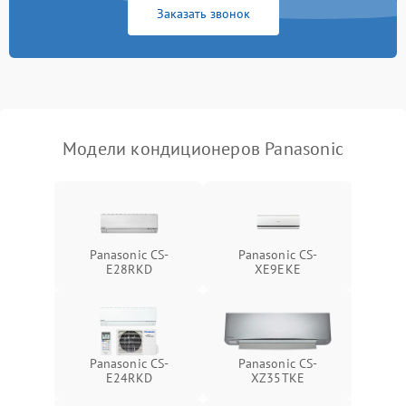
Заказать звонок
Повреждение корпуса
1000 ₽
Подробнее →
Модели кондиционеров Panasonic
Panasonic CS-
Panasonic CS-
E28RKD
XE9EKE
Panasonic CS-
Panasonic CS-
E24RKD
XZ35TKE