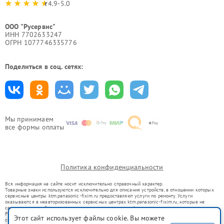
4.9-5.0
ООО "Русервис"
ИНН 7702633247
ОГРН 1077746335776
Поделиться в соц. сетях:
Мы принимаем
все формы оплаты
Политика конфиденциальности
Вся информация на сайте носит исключительно справочный характер.
Товарные знаки используются исключительно для описания устройств, в отношении которых
сервисные центры ktm.panasonic-fixim.ru предоставляют услуги по ремонту. Услуги
оказываются в неавторизованных сервисных центрах ktm.panasonic-fixim.ru, которые не
связаны с правообладателями товарных знаков или их официальными представителями.
Ремонт осуществляется для устройств, уже введенных в гражданский оборот в соответствии
Этот сайт использует файлы cookie. Вы можете
со статьей 1487 ГК РФ.