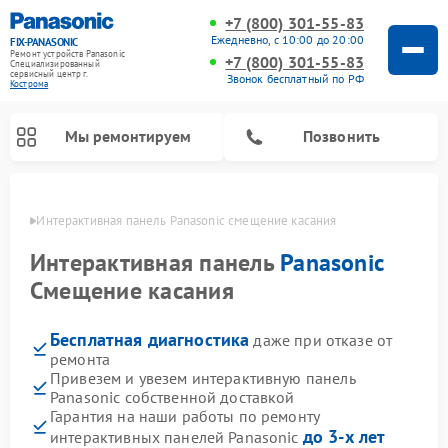
+7 (800) 301-55-83
Ежедневно, с 10:00 до 20:00
FIX-PANASONIC
Ремонт устройств Panasonic
+7 (800) 301-55-83
Специализированный
cервисный центр г.
Звонок бесплатный по РФ
Кострома
Мы ремонтируем
Позвонить
троме
Интерактивная панель Panasonic смещение касания
Интерактивная панель
Panasonic
Смещение касания
Бесплатная диагностика
даже при отказе от
ремонта
Привезем и увезем интерактивную панель
Panasonic собственной доставкой
Ремонт музыкальных центров Panasonic
Ремонт автомагнитол Panasonic
Ремонт кондиционеров Panasonic
Ремонт парогенераторов Panasonic
Ремонт микроволновых печей Panasonic
Ремонт фотоаппаратов Panasonic
Ремонт видеорекордеров Panasonic
Ремонт акустических систем Panasonic
Ремонт холодильников Panasonic
Ремонт массажных кресел Panasonic
Гарантия на наши работы по ремонту
до 3-х лет
интерактивных панелей Panasonic