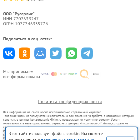
ООО "Русервис"
ИНН 7702633247
ОГРН 1077746335776
Поделиться в соц. сетях:
Мы принимаем
все формы оплаты
Политика конфиденциальности
Вся информация на сайте носит исключительно справочный характер.
Товарные знаки используются исключительно для описания устройств, в отношении которых
сервисные центры ktm.panasonic-fixim.ru предоставляют услуги по ремонту. Услуги
оказываются в неавторизованных сервисных центрах ktm.panasonic-fixim.ru, которые не
связаны с правообладателями товарных знаков или их официальными представителями.
Ремонт осуществляется для устройств, уже введенных в гражданский оборот в соответствии
Этот сайт использует файлы cookie. Вы можете
со статьей 1487 ГК РФ.
Использование товарных знаков не преследует цели индивидуализации услуг или введения