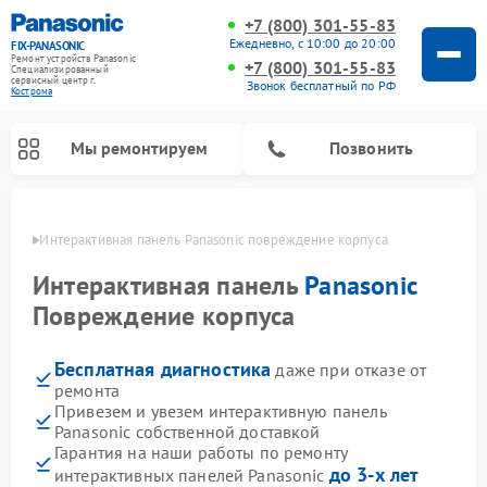
+7 (800) 301-55-83
Ежедневно, с 10:00 до 20:00
FIX-PANASONIC
Ремонт устройств Panasonic
+7 (800) 301-55-83
Специализированный
cервисный центр г.
Звонок бесплатный по РФ
Кострома
Мы ремонтируем
Позвонить
троме
Интерактивная панель Panasonic повреждение корпуса
Интерактивная панель
Panasonic
Повреждение корпуса
Бесплатная диагностика
даже при отказе от
ремонта
Привезем и увезем интерактивную панель
Panasonic собственной доставкой
Ремонт музыкальных центров Panasonic
Ремонт автомагнитол Panasonic
Ремонт кондиционеров Panasonic
Ремонт парогенераторов Panasonic
Ремонт микроволновых печей Panasonic
Ремонт фотоаппаратов Panasonic
Ремонт видеорекордеров Panasonic
Ремонт акустических систем Panasonic
Ремонт холодильников Panasonic
Ремонт массажных кресел Panasonic
Гарантия на наши работы по ремонту
до 3-х лет
интерактивных панелей Panasonic