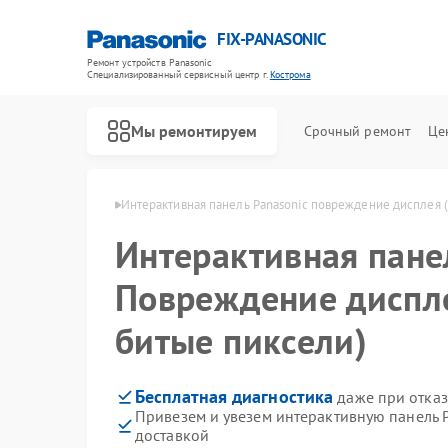
FIX-PANASONIC
Ремонт устройств Panasonic
Специализированный cервисный центр г.
Кострома
Мы ремонтируем
Срочный ремонт
Це
anasonic в Костроме
Интерактивная панель Panasonic повреждение дисплея 
Интерактивная пан
Повреждение диспл
битые пиксели)
Бесплатная диагностика
даже при отказ
Привезем и увезем интерактивную панель 
доставкой
Ремонт телевизоров Panasonic
Ремонт видеокамер Panasonic
Ремонт музыкальных центров Panasonic
Ремонт фотоаппаратов Panasonic
Ремонт видеорекордеров Panasonic
Ремонт автомагнитол Panasonic
Ремонт акустических систем Panasonic
Ремонт кондиционеров Panasonic
Ремонт холодильников Panasonic
Ремонт парогенераторов Panasonic
Ремонт микроволновых печей Panasonic
Ремонт массажных кресел Panasonic
Ремонт сплит-систем Panasonic