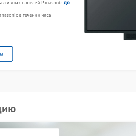
до
рактивных панелей Panasonic
nasonic в течении часа
ны
цию