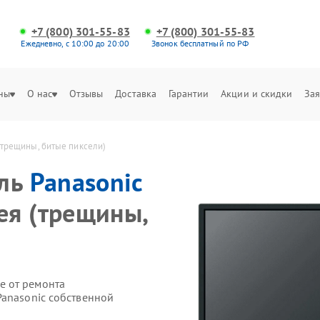
+7 (800) 301-55-83
+7 (800) 301-55-83
Ежедневно, с 10:00 до 20:00
Звонок бесплатный по РФ
ны
О нас
Отзывы
Доставка
Гарантии
Акции и скидки
Зая
(трещины, битые пиксели)
ель
Panasonic
ея (трещины,
е от ремонта
Panasonic собственной