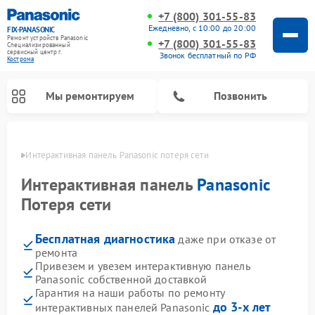
+7 (800) 301-55-83
Ежедневно, с 10:00 до 20:00
FIX-PANASONIC
Ремонт устройств Panasonic
+7 (800) 301-55-83
Специализированный
cервисный центр г.
Звонок бесплатный по РФ
Кострома
Мы ремонтируем
Позвонить
троме
Интерактивная панель Panasonic потеря сети
Интерактивная панель
Panasonic
Потеря сети
Бесплатная диагностика
даже при отказе от
ремонта
Привезем и увезем интерактивную панель
Panasonic собственной доставкой
Ремонт музыкальных центров Panasonic
Ремонт автомагнитол Panasonic
Ремонт кондиционеров Panasonic
Ремонт парогенераторов Panasonic
Ремонт микроволновых печей Panasonic
Ремонт фотоаппаратов Panasonic
Ремонт видеорекордеров Panasonic
Ремонт акустических систем Panasonic
Ремонт холодильников Panasonic
Ремонт массажных кресел Panasonic
Гарантия на наши работы по ремонту
до 3-х лет
интерактивных панелей Panasonic