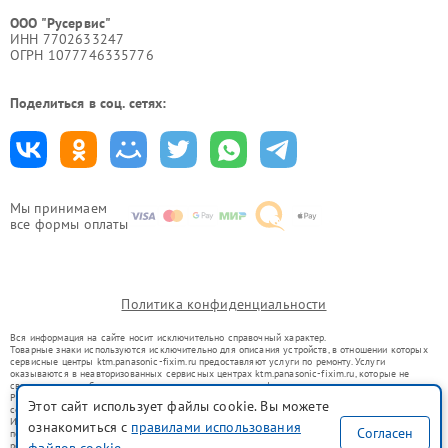
ООО "Русервис"
ИНН 7702633247
ОГРН 1077746335776
Поделиться в соц. сетях:
Мы принимаем
все формы оплаты
Политика конфиденциальности
Вся информация на сайте носит исключительно справочный характер.
Товарные знаки используются исключительно для описания устройств, в отношении которых
сервисные центры ktm.panasonic-fixim.ru предоставляют услуги по ремонту. Услуги
оказываются в неавторизованных сервисных центрах ktm.panasonic-fixim.ru, которые не
связаны с правообладателями товарных знаков или их официальными представителями.
Ремонт осуществляется для устройств, уже введенных в гражданский оборот в соответствии
Этот сайт использует файлы cookie. Вы можете
со статьей 1487 ГК РФ.
Использование товарных знаков не преследует цели индивидуализации услуг или введения
ознакомиться с
правилами использования
Согласен
потребителей в заблуждение, а служит для информирования о предоставляемых услугах по
ремонту техники указанных брендов.