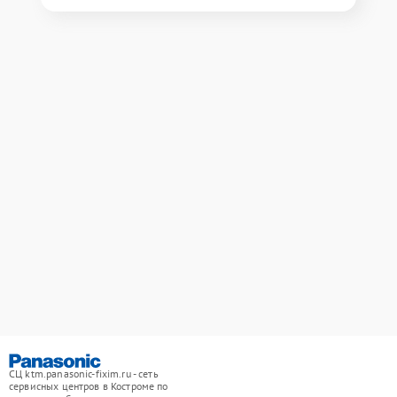
СЦ ktm.panasonic-fixim.ru - сеть
сервисных центров в Костроме по