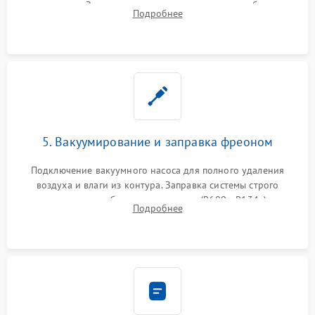
осушителя. Замена изношенных вентиляторов обдува,
Подробнее
сломанных заслонок или поврежденных дверных петель.
5. Вакуумирование и заправка фреоном
Подключение вакуумного насоса для полного удаления
воздуха и влаги из контура. Заправка системы строго
дозированным объемом хладагента (R600a, R134a) по
Подробнее
электронным весам. Контроль рабочего давления в системе.