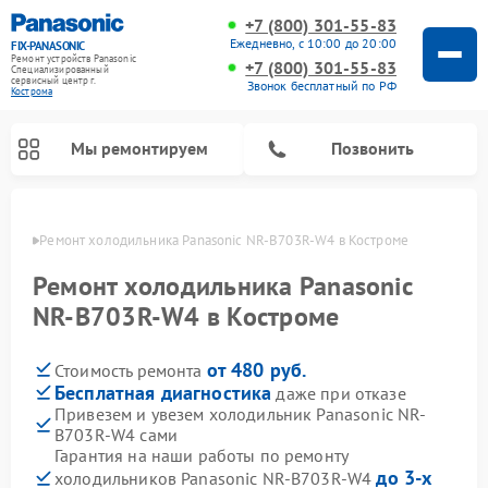
+7 (800) 301-55-83
Ежедневно, с 10:00 до 20:00
FIX-PANASONIC
Ремонт устройств Panasonic
+7 (800) 301-55-83
Специализированный
cервисный центр г.
Звонок бесплатный по РФ
Кострома
Мы ремонтируем
Позвонить
троме
Ремонт холодильника Panasonic NR-B703R-W4 в Костроме
Ремонт холодильника Panasonic
NR-B703R-W4 в Костроме
от 480 руб.
Стоимость ремонта
Бесплатная диагностика
даже при отказе
Привезем и увезем холодильник Panasonic NR-
B703R-W4 сами
Ремонт музыкальных центров Panasonic
Ремонт автомагнитол Panasonic
Ремонт парогенераторов Panasonic
Ремонт микроволновых печей Panasonic
Ремонт интерактивных панелей Panasonic
Ремонт фотоаппаратов Panasonic
Ремонт видеорекордеров Panasonic
Ремонт акустических систем Panasonic
Ремонт кондиционеров Panasonic
Ремонт массажных кресел Panasonic
Гарантия на наши работы по ремонту
до 3-х
холодильников Panasonic NR-B703R-W4