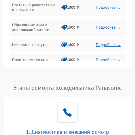
Оттайка
Постоянно работает и не
1500 ₽
Подробнее →
отключается
Программное обеспечение
Образование льда в
1500 ₽
Подробнее →
холодильной камере
Не горит свет внутри
1400 ₽
Подробнее →
Поломка термостата
1800 ₽
Подробнее →
Не работает вентилятор
1800 ₽
Подробнее →
Этапы ремонта холодильника Panasonic
Поломка системы No Frost
2600 ₽
Подробнее →
Образование конденсата
1800 ₽
Подробнее →
на стенках
Сбой в работе инвертора
2100 ₽
Подробнее →
1. Диагностика и внешний осмотр