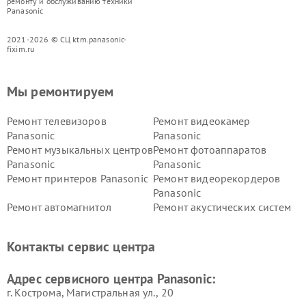
ремонту и обслуживанию техники
Panasonic
2021-2026 © СЦ ktm.panasonic-
fixim.ru
Мы ремонтируем
Ремонт телевизоров
Ремонт видеокамер
Panasonic
Panasonic
Ремонт музыкальных центров
Ремонт фотоаппаратов
Panasonic
Panasonic
Ремонт принтеров Panasonic
Ремонт видеорекордеров
Panasonic
Ремонт автомагнитол
Ремонт акустических систем
Panasonic
Panasonic
Ремонт факсов Panasonic
Ремонт интерактивных
Контакты сервис центра
панелей Panasonic
Ремонт ресиверов Panasonic
Ремонт ноутбуков Panasonic
Адрес сервисного центра Panasonic:
г. Кострома, Магистральная ул., 20