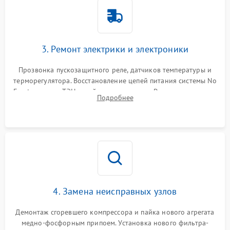
3. Ремонт электрики и электроники
Прозвонка пускозащитного реле, датчиков температуры и
терморегулятора. Восстановление цепей питания системы No
Frost, включая ТЭН оттайки и вентилятор. Ремонт или замена
Подробнее
платы управления при сбоях алгоритмов.
4. Замена неисправных узлов
Демонтаж сгоревшего компрессора и пайка нового агрегата
медно-фосфорным припоем. Установка нового фильтра-