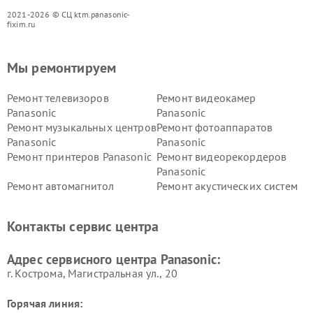
2021-2026 © СЦ ktm.panasonic-
fixim.ru
Мы ремонтируем
Ремонт телевизоров
Ремонт видеокамер
Panasonic
Panasonic
Ремонт музыкальных центров
Ремонт фотоаппаратов
Panasonic
Panasonic
Ремонт принтеров Panasonic
Ремонт видеорекордеров
Panasonic
Ремонт автомагнитол
Ремонт акустических систем
Panasonic
Panasonic
Ремонт факсов Panasonic
Ремонт интерактивных
Контакты сервис центра
панелей Panasonic
Ремонт ресиверов Panasonic
Ремонт ноутбуков Panasonic
Адрес сервисного центра Panasonic:
г. Кострома, Магистральная ул., 20
Горячая линия: