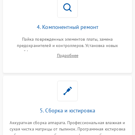
4. Компонентный ремонт
Пайка поврежденных элементов платы, замена
предохранителей и контроллеров. Установка новых
шлейфов, дисплея, механизма затвора или двигателя
Подробнее
автофокуса. Восстановление геометрии тубуса объектива
при заклинивании.
5. Сборка и юстировка
Аккуратная сборка аппарата. Профессиональная влажная и
сухая чистка матрицы от пылинок. Программная юстировка