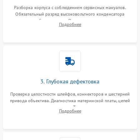
Разборка корпуса с соблюдением сервисных мануалов.
Обязательный разряд высоковольтного конденсатора
вспышки для безопасности. Очистка внутренних узлов от
Подробнее
пыли, песка и следов влаги с помощью спецсредств.
3. Глубокая дефектовка
Проверка целостности шлейфов, коннекторов и шестерней
привода объектива. Диагностика материнской платы, цепей
питания и картоприемника. Тестирование механизма
Подробнее
затвора и блока внутрикамерной стабилизации.