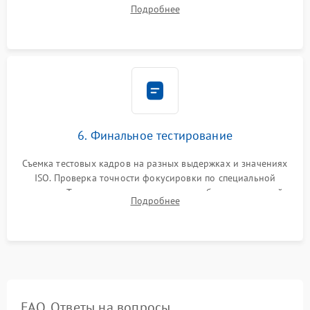
рабочего отрезка, калибровка автофокуса, стабилизатора и
Подробнее
экспозамера с помощью сервисного ПО.
6. Финальное тестирование
Съемка тестовых кадров на разных выдержках и значениях
ISO. Проверка точности фокусировки по специальной
мишени. Тест записи на карту памяти, работы встроенной
Подробнее
вспышки, микрофона и всех кнопок управления.
FAQ. Ответы на вопросы