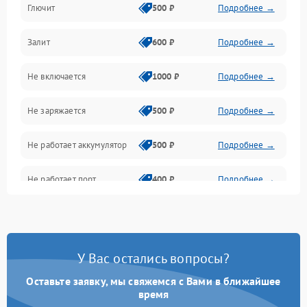
Глючит
500 ₽
Подробнее →
Матрица и оптика
Залит
600 ₽
Подробнее →
Питание и питание цепей
Не включается
1000 ₽
Подробнее →
Проблемы с картами памяти
Не заряжается
500 ₽
Подробнее →
Объективы
Не работает аккумулятор
500 ₽
Подробнее →
Программные сбои
Не работает порт
400 ₽
Подробнее →
Коммуникации и интерфейсы
Сломана матрица
800 ₽
Подробнее →
У Вас остались вопросы?
Оставьте заявку, мы свяжемся с Вами в ближайшее
время