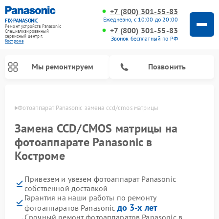
+7 (800) 301-55-83
Ежедневно, с 10:00 до 20:00
FIX-PANASONIC
Ремонт устройств Panasonic
+7 (800) 301-55-83
Специализированный
cервисный центр г.
Звонок бесплатный по РФ
Кострома
Мы ремонтируем
Позвонить
троме
Фотоаппарат Panasonic замена ccd/cmos матрицы
Замена CCD/CMOS матрицы на
фотоаппарате Panasonic в
Костроме
Привезем и увезем фотоаппарат Panasonic
собственной доставкой
Гарантия на наши работы по ремонту
Ремонт интерактивных панелей Panasonic
Ремонт музыкальных центров Panasonic
Ремонт видеорекордеров Panasonic
Ремонт акустических систем Panasonic
Ремонт кондиционеров Panasonic
Ремонт парогенераторов Panasonic
Ремонт микроволновых печей Panasonic
Ремонт автомагнитол Panasonic
Ремонт холодильников Panasonic
Ремонт массажных кресел Panasonic
до 3-х лет
фотоаппаратов Panasonic
Срочный ремонт фотоаппаратов Panasonic в