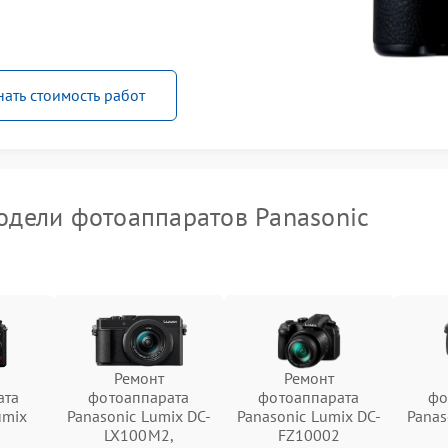
нать стоимость работ
дели фотоаппаратов Panasonic
Ремонт
Ремонт
ата
фотоаппарата
фотоаппарата
фо
umix
Panasonic Lumix DC-
Panasonic Lumix DC-
Panas
LX100M2,
FZ10002