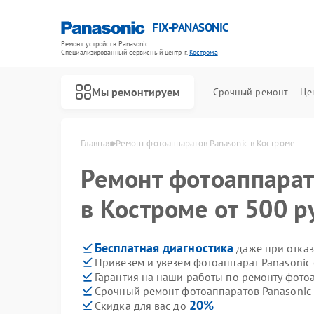
FIX-PANASONIC
Ремонт устройств Panasonic
Специализированный cервисный центр г.
Кострома
Мы ремонтируем
Срочный ремонт
Це
Главная
Ремонт фотоаппаратов Panasonic в Костроме
Ремонт фотоаппара
в Костроме от 500 р
Бесплатная диагностика
даже при отказ
Привезем и увезем фотоаппарат Panasonic
Гарантия на наши работы по ремонту фото
Срочный ремонт фотоаппаратов Panasonic 
20%
Скидка для вас до
Ремонт телевизоров Panasonic
Ремонт видеокамер Panasonic
Ремонт музыкальных центров Panasonic
Ремонт видеорекордеров Panasonic
Ремонт автомагнитол Panasonic
Ремонт акустических систем Panasonic
Ремонт интерактивных панелей Panasonic
Ремонт кондиционеров Panasonic
Ремонт холодильников Panasonic
Ремонт парогенераторов Panasonic
Ремонт микроволновых печей Panasonic
Ремонт массажных кресел Panasonic
Ремонт сплит-систем Panasonic