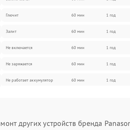
Глючит
60 мин
1 год
Залит
60 мин
1 год
Не включается
60 мин
1 год
Не заряжается
60 мин
1 год
Не работает аккумулятор
60 мин
1 год
Не работает порт
60 мин
1 год
Сломана матрица
60 мин
1 год
монт других устройств бренда Panaso