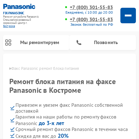
+7 (800) 301-55-83
Ежедневно, с 10:00 до 20:00
FIX-PANASONIC
Ремонт устройств Panasonic
+7 (800) 301-55-83
Специализированный
cервисный центр г.
Звонок бесплатный по РФ
Кострома
Мы ремонтируем
Позвонить
троме
Факс Panasonic ремонт блока питания
Ремонт блока питания на факсе
Panasonic в Костроме
Привезем и увезем факс Panasonic собственной
доставкой
Гарантия на наши работы по ремонту факсов
до 3-х лет
Panasonic
Ремонт интерактивных панелей Panasonic
Ремонт музыкальных центров Panasonic
Ремонт автомагнитол Panasonic
Ремонт кондиционеров Panasonic
Ремонт парогенераторов Panasonic
Ремонт микроволновых печей Panasonic
Ремонт фотоаппаратов Panasonic
Ремонт видеорекордеров Panasonic
Ремонт акустических систем Panasonic
Ремонт холодильников Panasonic
Ремонт массажных кресел Panasonic
Срочный ремонт факсов Panasonic в течении часа
20%
Скидка для вас до