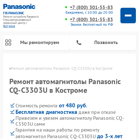
+7 (800) 301-55-83
Ежедневно, с 10:00 до 20:00
FIX-PANASONIC
Ремонт устройств Panasonic
+7 (800) 301-55-83
Специализированный
cервисный центр г.
Звонок бесплатный по РФ
Кострома
Мы ремонтируем
Позвонить
троме
Ремонт автомагнитолы Panasonic CQ-C3303U в Костроме
Ремонт автомагнитолы Panasonic
CQ-C3303U в Костроме
от 480 руб.
Стоимость ремонта
Бесплатная диагностика
даже при отказе
Привезем и увезем автомагнитолу Panasonic CQ-
C3303U сами
Ремонт интерактивных панелей Panasonic
Ремонт музыкальных центров Panasonic
Ремонт акустических систем Panasonic
Ремонт кондиционеров Panasonic
Ремонт парогенераторов Panasonic
Ремонт микроволновых печей Panasonic
Ремонт фотоаппаратов Panasonic
Ремонт видеорекордеров Panasonic
Ремонт холодильников Panasonic
Ремонт массажных кресел Panasonic
Гарантия на наши работы по ремонту
до 3-х лет
автомагнитол Panasonic CQ-C3303U