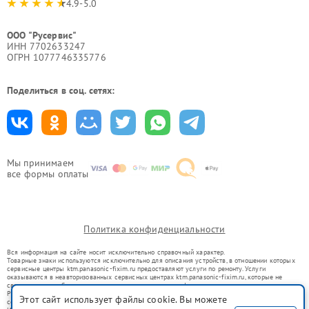
4.9-5.0
ООО "Русервис"
ИНН 7702633247
ОГРН 1077746335776
Поделиться в соц. сетях:
Мы принимаем
все формы оплаты
Политика конфиденциальности
Вся информация на сайте носит исключительно справочный характер.
Товарные знаки используются исключительно для описания устройств, в отношении которых
сервисные центры ktm.panasonic-fixim.ru предоставляют услуги по ремонту. Услуги
оказываются в неавторизованных сервисных центрах ktm.panasonic-fixim.ru, которые не
связаны с правообладателями товарных знаков или их официальными представителями.
Ремонт осуществляется для устройств, уже введенных в гражданский оборот в соответствии
Этот сайт использует файлы cookie. Вы можете
со статьей 1487 ГК РФ.