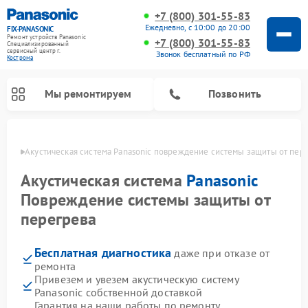
+7 (800) 301-55-83
Ежедневно, с 10:00 до 20:00
FIX-PANASONIC
Ремонт устройств Panasonic
+7 (800) 301-55-83
Специализированный
cервисный центр г.
Звонок бесплатный по РФ
Кострома
Мы ремонтируем
Позвонить
троме
Акустическая система Panasonic повреждение системы защиты от пер
Акустическая система
Panasonic
Повреждение системы защиты от
перегрева
Бесплатная диагностика
даже при отказе от
ремонта
Привезем и увезем акустическую систему
Ремонт интерактивных панелей Panasonic
Ремонт музыкальных центров Panasonic
Ремонт автомагнитол Panasonic
Ремонт кондиционеров Panasonic
Ремонт парогенераторов Panasonic
Ремонт микроволновых печей Panasonic
Ремонт фотоаппаратов Panasonic
Ремонт видеорекордеров Panasonic
Ремонт холодильников Panasonic
Ремонт массажных кресел Panasonic
Panasonic собственной доставкой
Гарантия на наши работы по ремонту