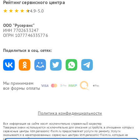
Рейтинг сервисного центра
4.9-5.0
ООО "Русервис"
ИНН 7702633247
ОГРН 1077746335776
Поделиться в соц. сетях:
Мы принимаем
все формы оплаты
Политика конфиденциальности
Вся информация на сайте носит исключительно справочный характер.
Товарные знаки используются исключительно для описания устройств, в отношении которых
сервисные центры ktm.panasonic-fixim.ru предоставляют услуги по ремонту. Услуги
оказываются в неавторизованных сервисных центрах ktm.panasonic-fixim.ru, которые не
связаны с правообладателями товарных знаков или их официальными представителями.