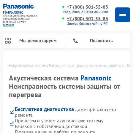
+7 (800) 301-55-83
Ежедневно, с 10:00 до 20:00
FIX-PANASONIC
Ремонт устройств Panasonic
+7 (800) 301-55-83
Специализированный
cервисный центр г.
Звонок бесплатный по РФ
Кострома
Мы ремонтируем
Позвонить
троме
Акустическая система Panasonic неисправность системы защиты от пе
Акустическая система
Panasonic
Неисправность системы защиты от
перегрева
Бесплатная диагностика
даже при отказе от
ремонта
Привезем и увезем акустическую систему
Ремонт интерактивных панелей Panasonic
Ремонт музыкальных центров Panasonic
Ремонт автомагнитол Panasonic
Ремонт кондиционеров Panasonic
Ремонт парогенераторов Panasonic
Ремонт микроволновых печей Panasonic
Ремонт фотоаппаратов Panasonic
Ремонт видеорекордеров Panasonic
Ремонт холодильников Panasonic
Ремонт массажных кресел Panasonic
Panasonic собственной доставкой
Гарантия на наши работы по ремонту